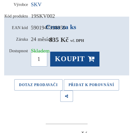
SKV
Výrobce
19SKV002
Kód produktu
Cena za ks
5901947318959
EAN kód
835 Kč 
24 měsíců
Záruka
vč. DPH
Skladem
Dostupnost
KOUPIT
DOTAZ PRODAVAČI
PŘIDAT K POROVNÁNÍ