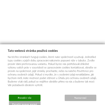
Tato webová stránka používá cookies
Na těchto stránkách fungují cookies, které naše společnosti využívají. Jednotlivé
typy cookies a jejich dobu zpracování naleznete popsané níže v tabulce. Zvolte
prosím Vámi preferovanou variantu. Pokud byste nás potřebovali ohledně
výkonu vašich práv v souvislosti se zpracováním cookies kontaktovat, obraťte se
prosím na společnost, jejíž stránky procházíte, nebo na našeho Pověřence pro
ochranu osobních údajů. Pokud si myslíte, že s osobními údaji nenakládáme, jak
bychom měli, máte možnost podat stížnost u Úřadu pro ochranu osobních údajů.
Budeme však rádi, pokud se nejdříve obrátíte přímo na nás a budeme tak moct
Váš požadavek obratem vyřešit.
Povolit vše
Nastavení
Povolit pouze nutné