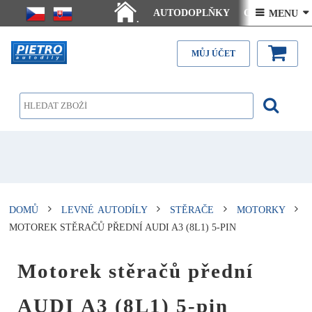
AUTODOPLŇKY
Ceny doručení
 MENU 
.
Články - návody
Kontakt
MŮJ ÚČET
DOMŮ
LEVNÉ AUTODÍLY
STĚRAČE
MOTORKY
MOTOREK STĚRAČŮ PŘEDNÍ AUDI A3 (8L1) 5-PIN
Motorek stěračů přední
AUDI A3 (8L1) 5-pin