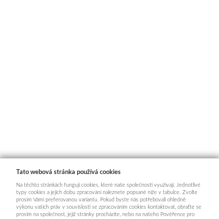
Tato webová stránka používá cookies
Na těchto stránkách fungují cookies, které naše společnosti využívají. Jednotlivé
typy cookies a jejich dobu zpracování naleznete popsané níže v tabulce. Zvolte
prosím Vámi preferovanou variantu. Pokud byste nás potřebovali ohledně
výkonu vašich práv v souvislosti se zpracováním cookies kontaktovat, obraťte se
prosím na společnost, jejíž stránky procházíte, nebo na našeho Pověřence pro