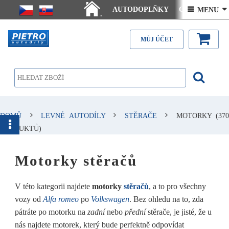
AUTODOPLŇKY
Ceny doručení
 MENU 
.
Články - návody
Kontakt
MŮJ ÚČET
DOMŮ
LEVNÉ AUTODÍLY
STĚRAČE
MOTORKY
(370
PRODUKTŮ)
Motorky stěračů
V této kategorii najdete
motorky
stěračů
, a to pro všechny
vozy od
Alfa romeo
po
Volkswagen
. Bez ohledu na to, zda
pátráte po motorku na
zadní
nebo
přední
stěrače, je jisté, že u
nás najdete motorek, který bude perfektně odpovídat