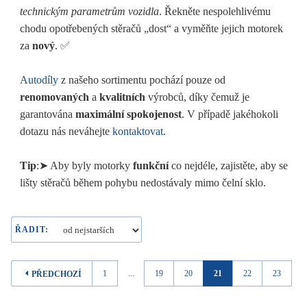
technickým parametrům vozidla
. Řekněte nespolehlivému
chodu opotřebených stěračů „dost“ a vyměňte jejich motorek
za
nový
. ✅
Autodíly
z našeho sortimentu pochází pouze od
renomovaných
a
kvalitních
výrobců, díky čemuž je
garantována
maximální spokojenost
. V případě jakéhokoli
dotazu nás neváhejte
kontaktovat
.
Tip
:➤ Aby byly motorky
funkční
co nejdéle, zajistěte, aby se
lišty stěračů během pohybu nedostávaly mimo čelní sklo.
ŘADIT:
1
...
19
20
21
22
23
..
PŘEDCHOZÍ