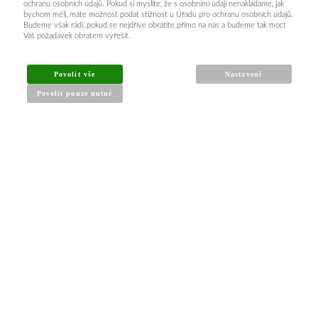
ochranu osobních údajů. Pokud si myslíte, že s osobními údaji nenakládáme, jak
bychom měli, máte možnost podat stížnost u Úřadu pro ochranu osobních údajů.
Budeme však rádi, pokud se nejdříve obrátíte přímo na nás a budeme tak moct
Váš požadavek obratem vyřešit.
INFORMACE PRO KUPUJÍCÍ
Povolit vše
Nastavení
Povolit pouze nutné
Obchodní podmínky
Reklamační řád
Články a návody
Nejčastější dotazy
Kontakt