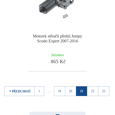
Motorek stěračů přední Jumpy
Scudo Expert 2007-2016
Skladem
865 Kč
1
...
19
20
21
22
23
..
PŘEDCHOZÍ