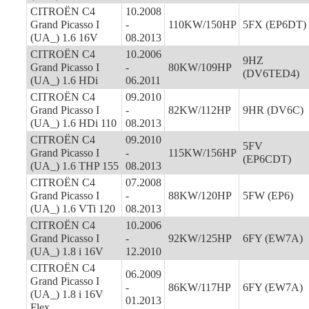
CITROËN C4
10.2008
Grand Picasso I
-
110KW/150HP
5FX (EP6DT)
(UA_) 1.6 16V
08.2013
CITROËN C4
10.2006
9HZ
Grand Picasso I
-
80KW/109HP
(DV6TED4)
(UA_) 1.6 HDi
06.2011
CITROËN C4
09.2010
Grand Picasso I
-
82KW/112HP
9HR (DV6C)
(UA_) 1.6 HDi 110
08.2013
CITROËN C4
09.2010
5FV
Grand Picasso I
-
115KW/156HP
(EP6CDT)
(UA_) 1.6 THP 155
08.2013
CITROËN C4
07.2008
Grand Picasso I
-
88KW/120HP
5FW (EP6)
(UA_) 1.6 VTi 120
08.2013
CITROËN C4
10.2006
Grand Picasso I
-
92KW/125HP
6FY (EW7A)
(UA_) 1.8 i 16V
12.2010
CITROËN C4
06.2009
Grand Picasso I
-
86KW/117HP
6FY (EW7A)
(UA_) 1.8 i 16V
01.2013
Flex