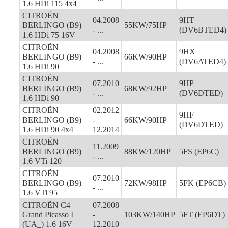
1.6 HDi 115 4x4
CITROËN
04.2008
9HT
BERLINGO (B9)
55KW/75HP
- ...
(DV6BTED4)
1.6 HDi 75 16V
CITROËN
04.2008
9HX
BERLINGO (B9)
66KW/90HP
- ...
(DV6ATED4)
1.6 HDi 90
CITROËN
07.2010
9HP
BERLINGO (B9)
68KW/92HP
- ...
(DV6DTED)
1.6 HDi 90
CITROËN
02.2012
9HF
BERLINGO (B9)
-
66KW/90HP
(DV6DTED)
1.6 HDi 90 4x4
12.2014
CITROËN
11.2009
BERLINGO (B9)
88KW/120HP
5FS (EP6C)
- ...
1.6 VTi 120
CITROËN
07.2010
BERLINGO (B9)
72KW/98HP
5FK (EP6CB)
- ...
1.6 VTi 95
CITROËN C4
07.2008
Grand Picasso I
-
103KW/140HP
5FT (EP6DT)
(UA_) 1.6 16V
12.2010