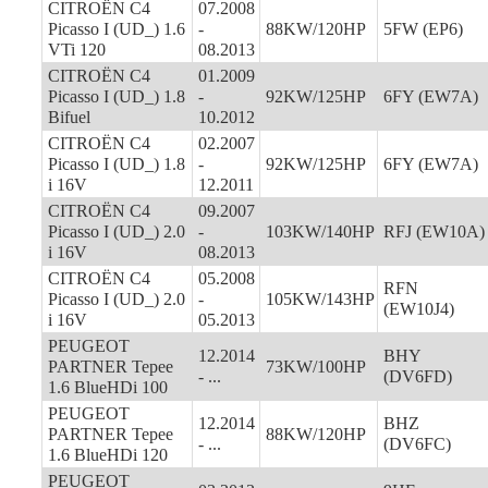
CITROËN C4
07.2008
Picasso I (UD_) 1.6
-
88KW/120HP
5FW (EP6)
VTi 120
08.2013
CITROËN C4
01.2009
Picasso I (UD_) 1.8
-
92KW/125HP
6FY (EW7A)
Bifuel
10.2012
CITROËN C4
02.2007
Picasso I (UD_) 1.8
-
92KW/125HP
6FY (EW7A)
i 16V
12.2011
CITROËN C4
09.2007
Picasso I (UD_) 2.0
-
103KW/140HP
RFJ (EW10A)
i 16V
08.2013
CITROËN C4
05.2008
RFN
Picasso I (UD_) 2.0
-
105KW/143HP
(EW10J4)
i 16V
05.2013
PEUGEOT
12.2014
BHY
PARTNER Tepee
73KW/100HP
- ...
(DV6FD)
1.6 BlueHDi 100
PEUGEOT
12.2014
BHZ
PARTNER Tepee
88KW/120HP
- ...
(DV6FC)
1.6 BlueHDi 120
PEUGEOT