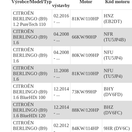
Výrobce/Model/Typ
Motor
Kód motoru
výstavby
CITROËN
02.2016
HNZ
BERLINGO (B9)
81KW/110HP
- ...
(EB2DT)
1.2 PureTech 110
CITROËN
04.2008
NFR
BERLINGO (B9)
66KW/90HP
- ...
(TU5JP4B)
1.6
CITROËN
04.2008
NFU
BERLINGO (B9)
80KW/109HP
- ...
(TU5JP4)
1.6
CITROËN
11.2008
NFU
BERLINGO (B9)
81KW/110HP
- ...
(TU5JP4)
1.6
CITROËN
12.2014
BHY
BERLINGO (B9)
73KW/99HP
- ...
(DV6FD)
1.6 BlueHDi 100
CITROËN
12.2014
BHZ
BERLINGO (B9)
88KW/120HP
- ...
(DV6FC)
1.6 BlueHDi 120
CITROËN
02.2012
BERLINGO (B9)
84KW/114HP
9HR (DV6C)
- ...