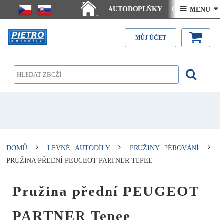
AUTODOPLŇKY
Ceny doručení
 MENU 
.
Články - návody
Kontakt
MŮJ ÚČET
DOMŮ
LEVNÉ AUTODÍLY
PRUŽINY PÉROVÁNÍ
PRUŽINA PŘEDNÍ PEUGEOT PARTNER TEPEE
Pružina přední PEUGEOT
PARTNER Tepee