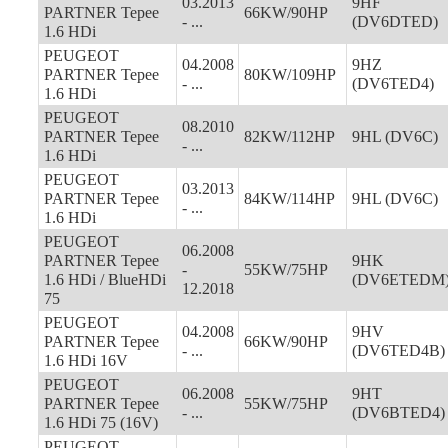
03.2013
9HF
PARTNER Tepee
66KW/90HP
- ...
(DV6DTED)
1.6 HDi
PEUGEOT
04.2008
9HZ
PARTNER Tepee
80KW/109HP
- ...
(DV6TED4)
1.6 HDi
PEUGEOT
08.2010
PARTNER Tepee
82KW/112HP
9HL (DV6C)
- ...
1.6 HDi
PEUGEOT
03.2013
PARTNER Tepee
84KW/114HP
9HL (DV6C)
- ...
1.6 HDi
PEUGEOT
06.2008
PARTNER Tepee
9HK
-
55KW/75HP
1.6 HDi / BlueHDi
(DV6ETEDM
12.2018
75
PEUGEOT
04.2008
9HV
PARTNER Tepee
66KW/90HP
- ...
(DV6TED4B)
1.6 HDi 16V
PEUGEOT
06.2008
9HT
PARTNER Tepee
55KW/75HP
- ...
(DV6BTED4)
1.6 HDi 75 (16V)
PEUGEOT