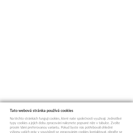
Tato webová stránka používá cookies
Na těchto stránkách fungují cookies, které naše společnosti využívají. Jednotlivé
typy cookies a jejich dobu zpracování naleznete popsané níže v tabulce. Zvolte
prosím Vámi preferovanou variantu. Pokud byste nás potřebovali ohledně
výkonu vašich práv v souvislosti se zpracováním cookies kontaktovat, obraťte se