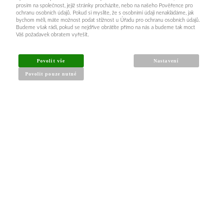
prosím na společnost, jejíž stránky procházíte, nebo na našeho Pověřence pro
ochranu osobních údajů. Pokud si myslíte, že s osobními údaji nenakládáme, jak
bychom měli, máte možnost podat stížnost u Úřadu pro ochranu osobních údajů.
Budeme však rádi, pokud se nejdříve obrátíte přímo na nás a budeme tak moct
Váš požadavek obratem vyřešit.
INFORMACE PRO KUPUJÍCÍ
Povolit vše
Nastavení
Povolit pouze nutné
Obchodní podmínky
Reklamační řád
Články a návody
Nejčastější dotazy
Kontakt