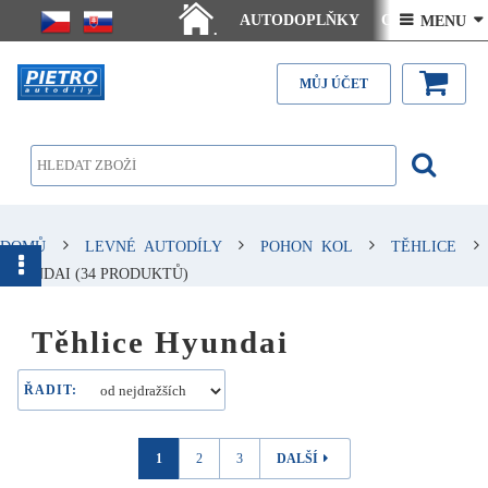
AUTODOPLŇKY
Ceny doručení
 MENU 
.
Články - návody
Kontakt
MŮJ ÚČET
DOMŮ
LEVNÉ AUTODÍLY
POHON KOL
TĚHLICE
HYUNDAI
(34 PRODUKTŮ)
Těhlice Hyundai
ŘADIT:
1
2
3
DALŠÍ