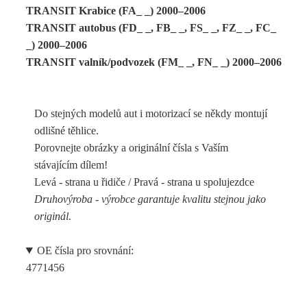
TRANSIT Krabice (FA_ _) 2000–2006
TRANSIT autobus (FD_ _, FB_ _, FS_ _, FZ_ _, FC_
_) 2000–2006
TRANSIT valník/podvozek (FM_ _, FN_ _) 2000–2006
Do stejných modelů aut i motorizací se někdy montují
odlišné těhlice.
Porovnejte obrázky a originální čísla s Vaším
stávajícím dílem!
Levá - strana u řidiče / Pravá - strana u spolujezdce
Druhovýroba - výrobce garantuje kvalitu stejnou jako
originál.
OE čísla pro srovnání:
4771456