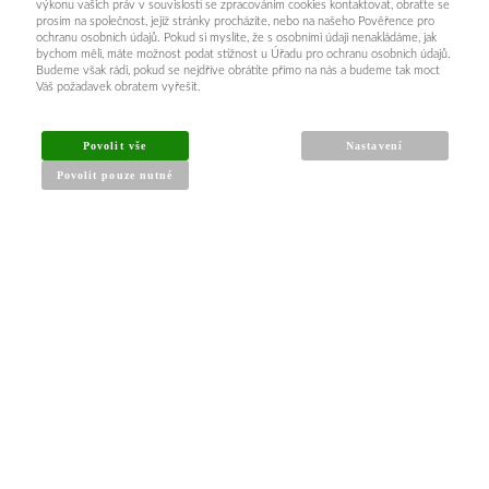
výkonu vašich práv v souvislosti se zpracováním cookies kontaktovat, obraťte se
prosím na společnost, jejíž stránky procházíte, nebo na našeho Pověřence pro
ochranu osobních údajů. Pokud si myslíte, že s osobními údaji nenakládáme, jak
bychom měli, máte možnost podat stížnost u Úřadu pro ochranu osobních údajů.
Budeme však rádi, pokud se nejdříve obrátíte přímo na nás a budeme tak moct
Váš požadavek obratem vyřešit.
Povolit vše
Nastavení
Povolit pouze nutné
INFORMACE PRO KUPUJÍCÍ
Obchodní podmínky
Reklamační řád
Články a návody
Nejčastější dotazy
Kontakt