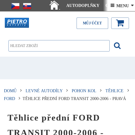
AUTODOPLŇKY
Ceny doručení
 MENU 
.
Články - návody
Kontakt
MŮJ ÚČET
DOMŮ
LEVNÉ AUTODÍLY
POHON KOL
TĚHLICE
FORD
TĚHLICE PŘEDNÍ FORD TRANSIT 2000-2006 - PRAVÁ
Těhlice přední FORD
TRANSIT 2000-2006 -