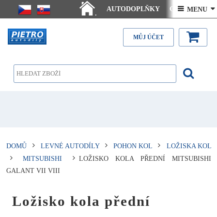
AUTODOPLŇKY
Ceny doručení
 MENU 
.
Články - návody
Kontakt
MŮJ ÚČET
DOMŮ
LEVNÉ AUTODÍLY
POHON KOL
LOŽISKA KOL
MITSUBISHI
LOŽISKO KOLA PŘEDNÍ MITSUBISHI
GALANT VII VIII
Ložisko kola přední