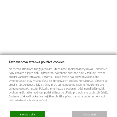
Tato webová stránka používá cookies
Na těchto stránkách fungují cookies, které naše společnosti využívají. Jednotlivé
typy cookies a jejich dobu zpracování naleznete popsané níže v tabulce. Zvolte
prosím Vámi preferovanou variantu. Pokud byste nás potřebovali ohledně
výkonu vašich práv v souvislosti se zpracováním cookies kontaktovat, obraťte se
prosím na společnost, jejíž stránky procházíte, nebo na našeho Pověřence pro
ochranu osobních údajů. Pokud si myslíte, že s osobními údaji nenakládáme, jak
bychom měli, máte možnost podat stížnost u Úřadu pro ochranu osobních údajů.
Budeme však rádi, pokud se nejdříve obrátíte přímo na nás a budeme tak moct
Váš požadavek obratem vyřešit.
Povolit vše
Nastavení