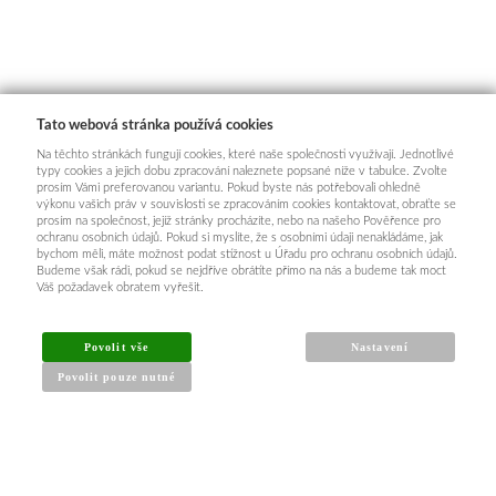
Tato webová stránka používá cookies
Na těchto stránkách fungují cookies, které naše společnosti využívají. Jednotlivé
typy cookies a jejich dobu zpracování naleznete popsané níže v tabulce. Zvolte
prosím Vámi preferovanou variantu. Pokud byste nás potřebovali ohledně
výkonu vašich práv v souvislosti se zpracováním cookies kontaktovat, obraťte se
prosím na společnost, jejíž stránky procházíte, nebo na našeho Pověřence pro
ochranu osobních údajů. Pokud si myslíte, že s osobními údaji nenakládáme, jak
bychom měli, máte možnost podat stížnost u Úřadu pro ochranu osobních údajů.
Budeme však rádi, pokud se nejdříve obrátíte přímo na nás a budeme tak moct
Váš požadavek obratem vyřešit.
Povolit vše
Nastavení
Povolit pouze nutné
INFORMACE PRO KUPUJÍCÍ
Obchodní podmínky