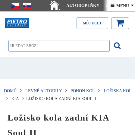
AUTODOPLŇKY
Ceny doručení
 MENU 
.
Články - návody
Kontakt
MŮJ ÚČET
DOMŮ
LEVNÉ AUTODÍLY
POHON KOL
LOŽISKA KOL
KIA
LOŽISKO KOLA ZADNÍ KIA SOUL II
Ložisko kola zadní KIA
Soul II