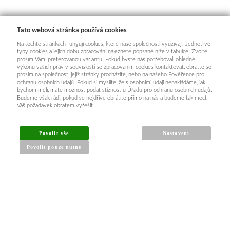
Tato webová stránka používá cookies
Na těchto stránkách fungují cookies, které naše společnosti využívají. Jednotlivé
typy cookies a jejich dobu zpracování naleznete popsané níže v tabulce. Zvolte
prosím Vámi preferovanou variantu. Pokud byste nás potřebovali ohledně
výkonu vašich práv v souvislosti se zpracováním cookies kontaktovat, obraťte se
prosím na společnost, jejíž stránky procházíte, nebo na našeho Pověřence pro
ochranu osobních údajů. Pokud si myslíte, že s osobními údaji nenakládáme, jak
bychom měli, máte možnost podat stížnost u Úřadu pro ochranu osobních údajů.
Budeme však rádi, pokud se nejdříve obrátíte přímo na nás a budeme tak moct
Váš požadavek obratem vyřešit.
INFORMACE PRO KUPUJÍCÍ
Povolit vše
Nastavení
Povolit pouze nutné
Obchodní podmínky
Reklamační řád
Články a návody
Nejčastější dotazy
Kontakt