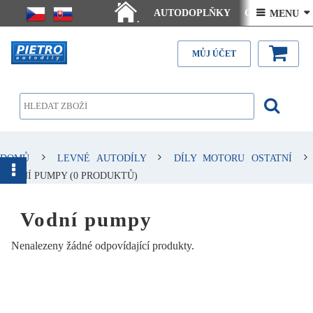
AUTODOPLŇKY
Ceny doručení
 MENU 
.
Články - návody
Kontakt
MŮJ ÚČET
DOMŮ
LEVNÉ AUTODÍLY
DÍLY MOTORU OSTATNÍ
VODNÍ PUMPY
(0 PRODUKTŮ)
Vodní pumpy
Nenalezeny žádné odpovídající produkty.