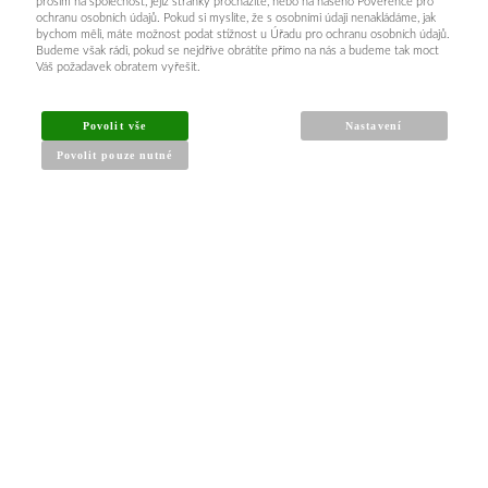
prosím na společnost, jejíž stránky procházíte, nebo na našeho Pověřence pro
ochranu osobních údajů. Pokud si myslíte, že s osobními údaji nenakládáme, jak
bychom měli, máte možnost podat stížnost u Úřadu pro ochranu osobních údajů.
Budeme však rádi, pokud se nejdříve obrátíte přímo na nás a budeme tak moct
Váš požadavek obratem vyřešit.
INFORMACE PRO KUPUJÍCÍ
Povolit vše
Nastavení
Povolit pouze nutné
Obchodní podmínky
Reklamační řád
Články a návody
Nejčastější dotazy
Kontakt