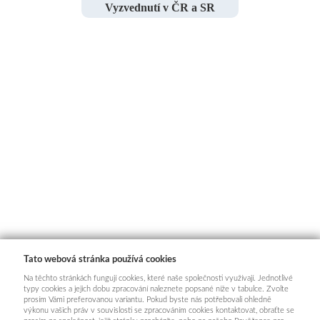
Vyzvednutí v ČR a SR
Tato webová stránka používá cookies
Na těchto stránkách fungují cookies, které naše společnosti využívají. Jednotlivé
typy cookies a jejich dobu zpracování naleznete popsané níže v tabulce. Zvolte
prosím Vámi preferovanou variantu. Pokud byste nás potřebovali ohledně
výkonu vašich práv v souvislosti se zpracováním cookies kontaktovat, obraťte se