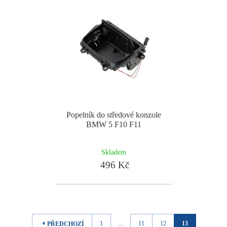
Popelník do středové konzole
BMW 5 F10 F11
Skladem
496 Kč
1
...
11
12
13
PŘEDCHOZÍ