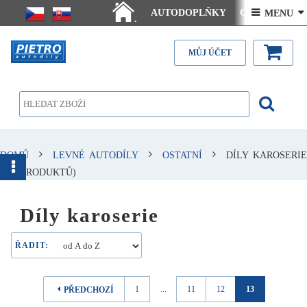
AUTODOPLŇKY
Ceny doručení
 MENU 
.
Články - návody
Kontakt
MŮJ ÚČET
DOMŮ
LEVNÉ AUTODÍLY
OSTATNÍ
DÍLY KAROSERIE
(149 PRODUKTŮ)
Díly karoserie
ŘADIT:
1
...
11
12
13
PŘEDCHOZÍ