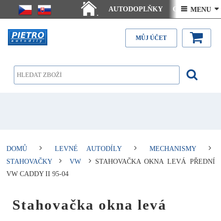
AUTODOPLŇKY
Ceny doručení
 MENU 
.
Články - návody
Kontakt
MŮJ ÚČET
DOMŮ
LEVNÉ AUTODÍLY
MECHANISMY
STAHOVAČKY
VW
STAHOVAČKA OKNA LEVÁ PŘEDNÍ
VW CADDY II 95-04
Stahovačka okna levá