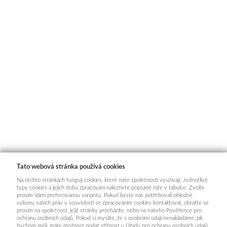
Tato webová stránka používá cookies
Na těchto stránkách fungují cookies, které naše společnosti využívají. Jednotlivé
typy cookies a jejich dobu zpracování naleznete popsané níže v tabulce. Zvolte
prosím Vámi preferovanou variantu. Pokud byste nás potřebovali ohledně
výkonu vašich práv v souvislosti se zpracováním cookies kontaktovat, obraťte se
prosím na společnost, jejíž stránky procházíte, nebo na našeho Pověřence pro
ochranu osobních údajů. Pokud si myslíte, že s osobními údaji nenakládáme, jak
bychom měli, máte možnost podat stížnost u Úřadu pro ochranu osobních údajů.