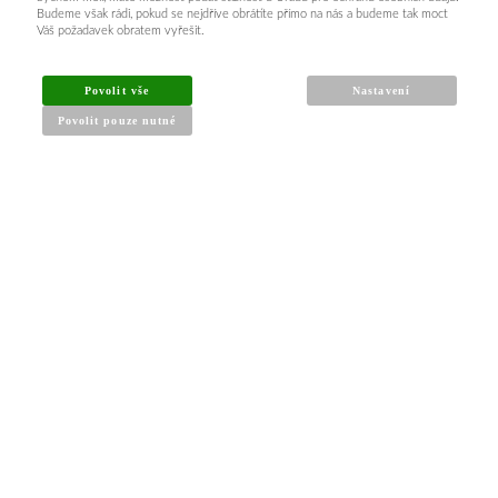
Budeme však rádi, pokud se nejdříve obrátíte přímo na nás a budeme tak moct
Váš požadavek obratem vyřešit.
Povolit vše
Nastavení
Povolit pouze nutné
INFORMACE PRO KUPUJÍCÍ
Obchodní podmínky
Reklamační řád
Články a návody
Nejčastější dotazy
Kontakt