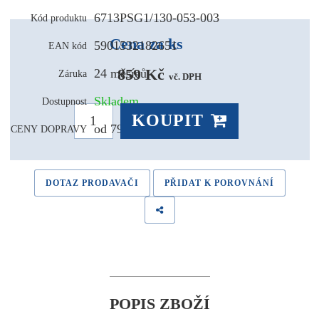
6713PSG1/130-053-003
Kód produktu
Cena za ks
5901532182651
EAN kód
859 Kč 
24 měsíců
Záruka
vč. DPH
Skladem
Dostupnost
KOUPIT
od 79,- Kč
CENY DOPRAVY
DOTAZ PRODAVAČI
PŘIDAT K POROVNÁNÍ
POPIS ZBOŽÍ