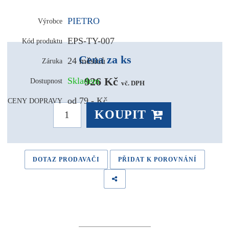
PIETRO
Výrobce
EPS-TY-007
Kód produktu
Cena za ks
24 měsíců
Záruka
926 Kč 
Skladem
Dostupnost
vč. DPH
od 79,- Kč
CENY DOPRAVY
KOUPIT
DOTAZ PRODAVAČI
PŘIDAT K POROVNÁNÍ