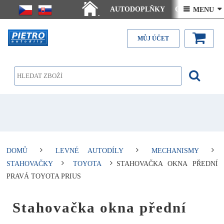
AUTODOPLŇKY
Ceny doručení
 MENU 
.
Články - návody
Kontakt
MŮJ ÚČET
DOMŮ
LEVNÉ AUTODÍLY
MECHANISMY
STAHOVAČKY
TOYOTA
STAHOVAČKA OKNA PŘEDNÍ
PRAVÁ TOYOTA PRIUS
Stahovačka okna přední