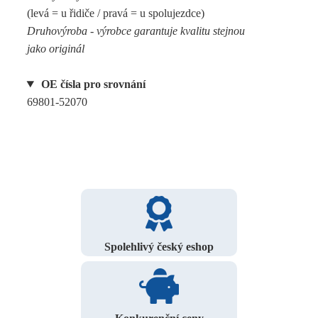
(levá = u řidiče / pravá = u spolujezdce)
Druhovýroba - výrobce garantuje kvalitu stejnou
jako originál
OE čísla pro srovnání
69801-52070
Spolehlivý český eshop