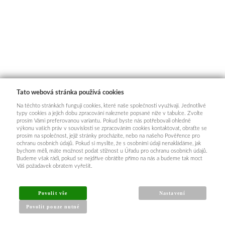
Tato webová stránka používá cookies
Na těchto stránkách fungují cookies, které naše společnosti využívají. Jednotlivé
typy cookies a jejich dobu zpracování naleznete popsané níže v tabulce. Zvolte
prosím Vámi preferovanou variantu. Pokud byste nás potřebovali ohledně
výkonu vašich práv v souvislosti se zpracováním cookies kontaktovat, obraťte se
prosím na společnost, jejíž stránky procházíte, nebo na našeho Pověřence pro
ochranu osobních údajů. Pokud si myslíte, že s osobními údaji nenakládáme, jak
bychom měli, máte možnost podat stížnost u Úřadu pro ochranu osobních údajů.
Budeme však rádi, pokud se nejdříve obrátíte přímo na nás a budeme tak moct
Váš požadavek obratem vyřešit.
Povolit vše
Nastavení
Povolit pouze nutné
INFORMACE PRO KUPUJÍCÍ