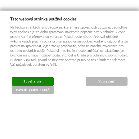
Tato webová stránka používá cookies
Na těchto stránkách fungují cookies, které naše společnosti využívají. Jednotlivé
typy cookies a jejich dobu zpracování naleznete popsané níže v tabulce. Zvolte
prosím Vámi preferovanou variantu. Pokud byste nás potřebovali ohledně
výkonu vašich práv v souvislosti se zpracováním cookies kontaktovat, obraťte se
prosím na společnost, jejíž stránky procházíte, nebo na našeho Pověřence pro
ochranu osobních údajů. Pokud si myslíte, že s osobními údaji nenakládáme, jak
bychom měli, máte možnost podat stížnost u Úřadu pro ochranu osobních údajů.
Budeme však rádi, pokud se nejdříve obrátíte přímo na nás a budeme tak moct
Váš požadavek obratem vyřešit.
Povolit vše
Nastavení
Povolit pouze nutné
INFORMACE PRO KUPUJÍCÍ
Obchodní podmínky
Reklamační řád
Články a návody