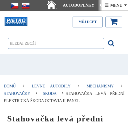
AUTODOPLŇKY
Ceny doručení
 MENU 
.
Články - návody
Kontakt
MŮJ ÚČET
DOMŮ
LEVNÉ AUTODÍLY
MECHANISMY
STAHOVAČKY
SKODA
STAHOVAČKA LEVÁ PŘEDNÍ
ELEKTRICKÁ ŠKODA OCTAVIA II PANEL
Stahovačka levá přední