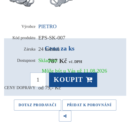
PIETRO
Výrobce
EPS-SK-007
Kód produktu
Cena za ks
24 měsíců
Záruka
787 Kč 
Skladem:
Dostupnost
vč. DPH
Může být u Vás už 11.08.2026
KOUPIT
od 79,- Kč
CENY DOPRAVY
DOTAZ PRODAVAČI
PŘIDAT K POROVNÁNÍ