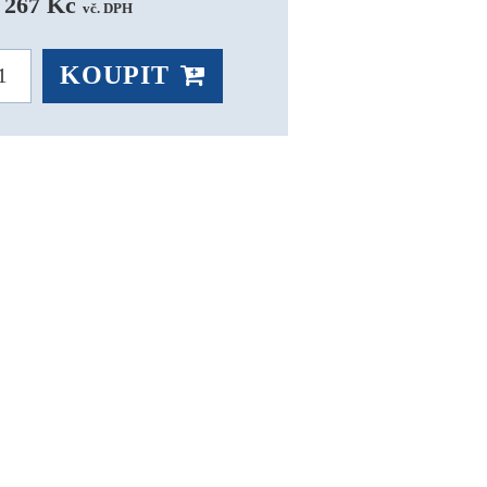
 267 Kč 
vč. DPH
KOUPIT