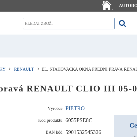
AUTOD
.
KY
RENAULT
EL. STAHOVAČKA OKNA PŘEDNÍ PRAVÁ RENAUL
í pravá RENAULT CLIO III 05-
PIETRO
Výrobce
6055PSE8C
Kód produktu
Ce
5901532545326
EAN kód