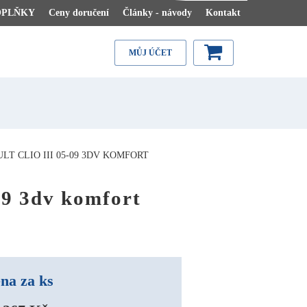
OPLŇKY
Ceny doručení
Články - návody
Kontakt
MŮJ ÚČET
T CLIO III 05-09 3DV KOMFORT
09 3dv komfort
na za ks