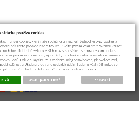
 stránka používá cookies
kách fungují cookies, které naše společnosti využívají. Jednotlivé typy cookies a
racování naleznete popsané níže v tabulce. Zvolte prosím Vámi preferovanou variantu.
s potřebovali ohledně výkonu vašich práv v souvislosti se zpracováním cookies
braťte se prosím na společnost, jejíž stránky procházíte, nebo na našeho Pověřence
obních údajů. Pokud si myslíte, že s osobními údaji nenakládáme, jak bychom měli,
odat stížnost u Úřadu pro ochranu osobních údajů. Budeme však rádi, pokud se
íte přímo na nás a budeme tak moct Váš požadavek obratem vyřešit.
it vše
Povolit pouze nutné
Nastavení