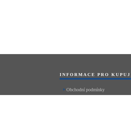
INFORMACE PRO KUPUJ
Obchodní podmínky
Reklamační řád
Články a návody
Nejčastější dotazy
Kontakt