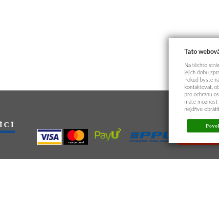
Tato webová
Na těchto strán
jejich dobu zp
Pokud byste ná
kontaktovat, o
pro ochranu os
máte možnost p
nejdříve obrát
ÍCÍ
Povol