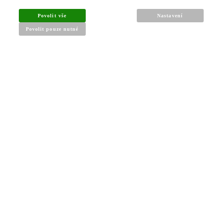
Povolit vše
Nastavení
Povolit pouze nutné
INFORMACE PRO KUPUJÍCÍ
Obchodní podmínky
Reklamační řád
Články a návody
Nejčastější dotazy
Kontakt