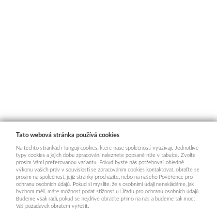
Tato webová stránka používá cookies
Na těchto stránkách fungují cookies, které naše společnosti využívají. Jednotlivé
typy cookies a jejich dobu zpracování naleznete popsané níže v tabulce. Zvolte
prosím Vámi preferovanou variantu. Pokud byste nás potřebovali ohledně
výkonu vašich práv v souvislosti se zpracováním cookies kontaktovat, obraťte se
prosím na společnost, jejíž stránky procházíte, nebo na našeho Pověřence pro
ochranu osobních údajů. Pokud si myslíte, že s osobními údaji nenakládáme, jak
bychom měli, máte možnost podat stížnost u Úřadu pro ochranu osobních údajů.
Budeme však rádi, pokud se nejdříve obrátíte přímo na nás a budeme tak moct
Váš požadavek obratem vyřešit.