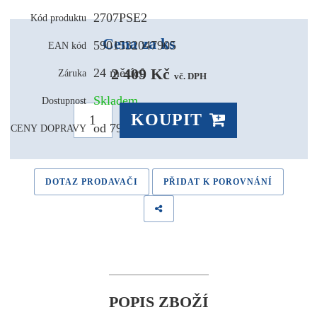
2707PSE2
Kód produktu
Cena za ks
5901532047905
EAN kód
2 409 Kč 
24 měsíců
Záruka
vč. DPH
Skladem
Dostupnost
KOUPIT
od 79,- Kč
CENY DOPRAVY
DOTAZ PRODAVAČI
PŘIDAT K POROVNÁNÍ
POPIS ZBOŽÍ