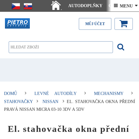
AUTODOPLŇKY
Ceny doručení
 MENU 
.
Články - návody
Kontakt
MŮJ ÚČET
DOMŮ
LEVNÉ AUTODÍLY
MECHANISMY
STAHOVAČKY
NISSAN
EL. STAHOVAČKA OKNA PŘEDNÍ
PRAVÁ NISSAN MICRA 03-10 3DV A 5DV
El. stahovačka okna přední