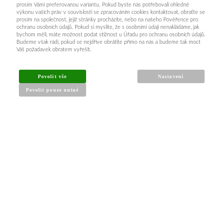
prosím Vámi preferovanou variantu. Pokud byste nás potřebovali ohledně
výkonu vašich práv v souvislosti se zpracováním cookies kontaktovat, obraťte se
prosím na společnost, jejíž stránky procházíte, nebo na našeho Pověřence pro
ochranu osobních údajů. Pokud si myslíte, že s osobními údaji nenakládáme, jak
bychom měli, máte možnost podat stížnost u Úřadu pro ochranu osobních údajů.
Budeme však rádi, pokud se nejdříve obrátíte přímo na nás a budeme tak moct
Váš požadavek obratem vyřešit.
Povolit vše
Nastavení
Povolit pouze nutné
INFORMACE PRO KUPUJÍCÍ
Obchodní podmínky
Reklamační řád
Články a návody
Nejčastější dotazy
Kontakt