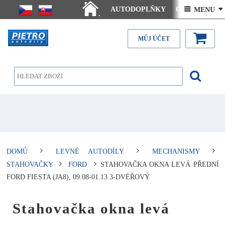
AUTODOPLŇKY
Ceny doručení
 MENU 
.
Články - návody
Kontakt
MŮJ ÚČET
DOMŮ
LEVNÉ AUTODÍLY
MECHANISMY
STAHOVAČKY
FORD
STAHOVAČKA OKNA LEVÁ PŘEDNÍ
FORD FIESTA (JA8), 09.08-01.13 3-DVÉŘOVÝ
Stahovačka okna levá