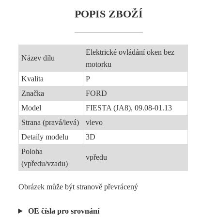
POPIS ZBOŽÍ
Elektrické ovládání oken bez
Název dílu
motorku
Kvalita
P
Značka
FORD
Model
FIESTA (JA8), 09.08-01.13
Strana (pravá/levá)
vlevo
Detaily modelu
3D
Poloha
vpředu
(vpředu/vzadu)
Obrázek může být stranově převrácený
OE čísla pro srovnání