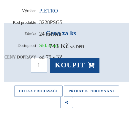
PIETRO
Výrobce
3228PSG5
Kód produktu
Cena za ks
24 měsíců
Záruka
743 Kč 
Skladem
Dostupnost
vč. DPH
od 79,- Kč
CENY DOPRAVY
KOUPIT
DOTAZ PRODAVAČI
PŘIDAT K POROVNÁNÍ