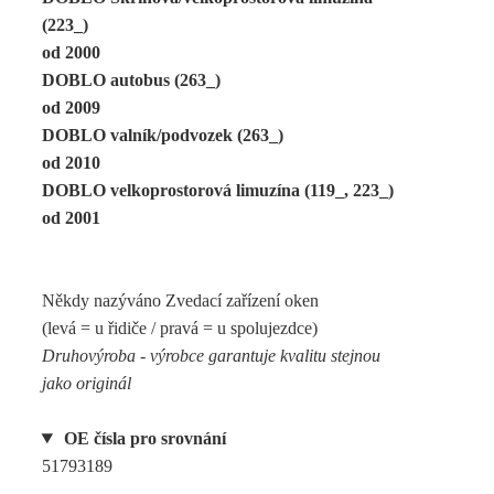
(223_)
od 2000
DOBLO autobus (263_)
od 2009
DOBLO valník/podvozek (263_)
od 2010
DOBLO velkoprostorová limuzína (119_, 223_)
od 2001
Někdy nazýváno Zvedací zařízení oken
(levá = u řidiče / pravá = u spolujezdce)
Druhovýroba - výrobce garantuje kvalitu stejnou
jako originál
OE čísla pro srovnání
51793189