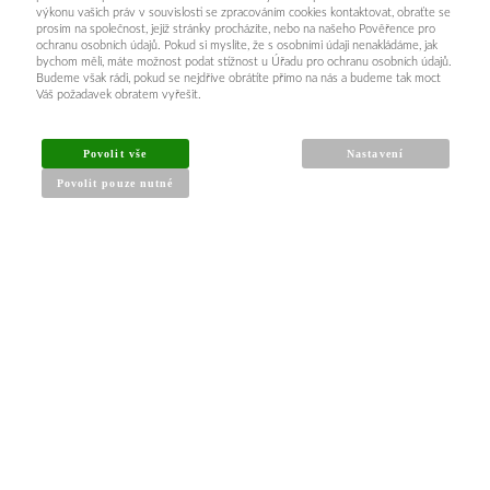
výkonu vašich práv v souvislosti se zpracováním cookies kontaktovat, obraťte se
prosím na společnost, jejíž stránky procházíte, nebo na našeho Pověřence pro
ochranu osobních údajů. Pokud si myslíte, že s osobními údaji nenakládáme, jak
bychom měli, máte možnost podat stížnost u Úřadu pro ochranu osobních údajů.
Budeme však rádi, pokud se nejdříve obrátíte přímo na nás a budeme tak moct
Váš požadavek obratem vyřešit.
Povolit vše
Nastavení
Povolit pouze nutné
INFORMACE PRO KUPUJÍCÍ
Obchodní podmínky
Reklamační řád
Články a návody
Nejčastější dotazy
Kontakt