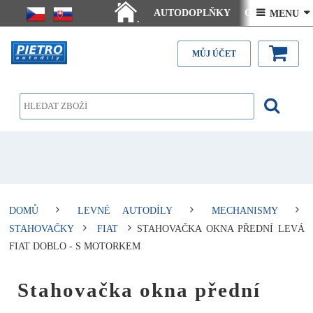
AUTODOPLŇKY
Ceny doručení
 MENU 
.
Články - návody
Kontakt
MŮJ ÚČET
DOMŮ
LEVNÉ AUTODÍLY
MECHANISMY
STAHOVAČKY
FIAT
STAHOVAČKA OKNA PŘEDNÍ LEVÁ
FIAT DOBLO - S MOTORKEM
Stahovačka okna přední