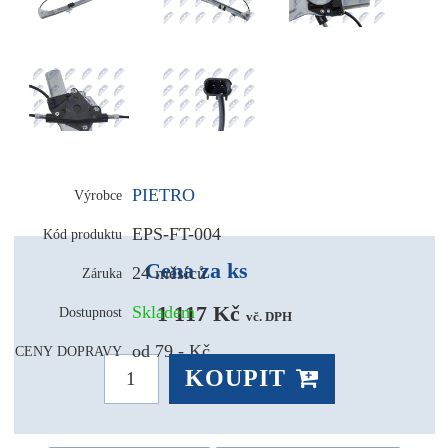
PIETRO
Výrobce
EPS-FT-004
Kód produktu
Cena za ks
24 měsíců
Záruka
1 117 Kč 
Skladem
Dostupnost
vč. DPH
od 79,- Kč
CENY DOPRAVY
KOUPIT