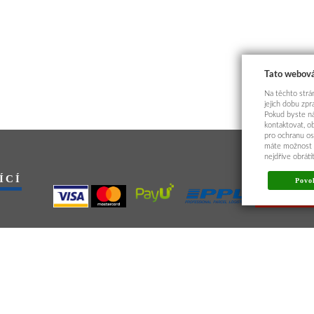
Tato webová
Na těchto strán
jejich dobu zp
Pokud byste ná
kontaktovat, o
pro ochranu os
máte možnost p
nejdříve obrát
ÍCÍ
Povol