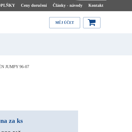
OPLŇKY
Ceny doručení
Články - návody
Kontakt
MŮJ ÚČET
N JUMPY 96-07
na za ks