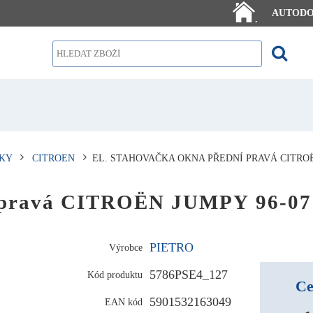
AUTOD
.
KY
CITROEN
EL. STAHOVAČKA OKNA PŘEDNÍ PRAVÁ CITROË
ní pravá CITROËN JUMPY 96-07
PIETRO
Výrobce
5786PSE4_127
Kód produktu
Ce
5901532163049
EAN kód