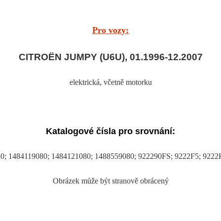
Pro vozy:
CITROËN JUMPY (U6U), 01.1996-12.2007
elektrická
, včetně motorku
Katalogové čísla pro srovnání:
0; 1484119080; 1484121080; 1488559080; 922290FS; 9222F5; 9222
Obrázek může být stranově obrácený