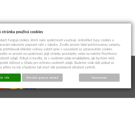
 stránka používá cookies
kách fungují cookies, které naše společnosti využívají. Jednotlivé typy cookies a
racování naleznete popsané níže v tabulce. Zvolte prosím Vámi preferovanou variantu.
s potřebovali ohledně výkonu vašich práv v souvislosti se zpracováním cookies
braťte se prosím na společnost, jejíž stránky procházíte, nebo na našeho Pověřence
obních údajů. Pokud si myslíte, že s osobními údaji nenakládáme, jak bychom měli,
odat stížnost u Úřadu pro ochranu osobních údajů. Budeme však rádi, pokud se
íte přímo na nás a budeme tak moct Váš požadavek obratem vyřešit.
it vše
Povolit pouze nutné
Nastavení