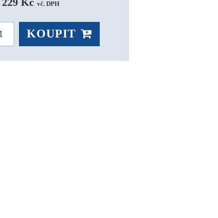
 229 Kč 
vč. DPH
KOUPIT