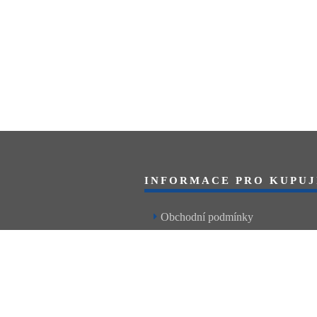
INFORMACE PRO KUPUJ
Obchodní podmínky
Reklamační řád
Články a návody
Nejčastější dotazy
Kontakt