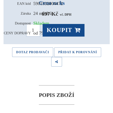
Cena za ks
5901532004472
EAN kód
697 Kč 
24 měsíců
Záruka
vč. DPH
Skladem
Dostupnost
KOUPIT
od 79,- Kč
CENY DOPRAVY
DOTAZ PRODAVAČI
PŘIDAT K POROVNÁNÍ
POPIS ZBOŽÍ