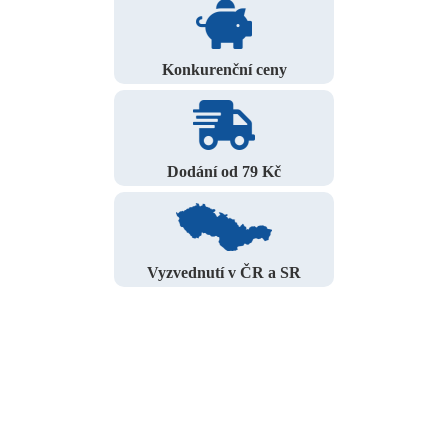
Konkurenční ceny
Dodání od 79 Kč
Vyzvednutí v ČR a SR