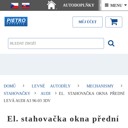
AUTODOPLŇKY
Ceny doručení
 MENU 
.
Články - návody
Kontakt
MŮJ ÚČET
DOMŮ
LEVNÉ AUTODÍLY
MECHANISMY
STAHOVAČKY
AUDI
EL. STAHOVAČKA OKNA PŘEDNÍ
LEVÁ AUDI A3 96-03 3DV
El. stahovačka okna přední