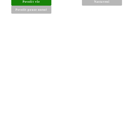
Povolit vše
Nastavení
Povolit pouze nutné
INFORMACE PRO KUPUJÍCÍ
Obchodní podmínky
Reklamační řád
Články a návody
Nejčastější dotazy
Kontakt