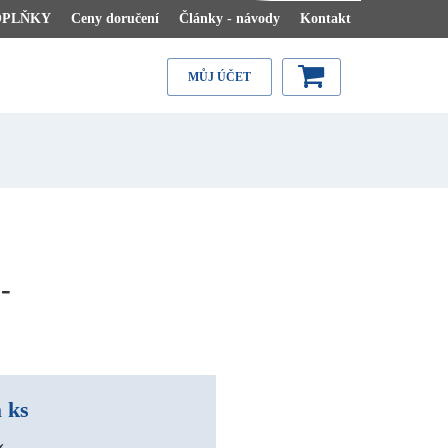
OPLŇKY
Ceny doručení
Články - návody
Kontakt
MŮJ ÚČET
-
 ks