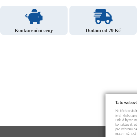
Konkurenční ceny
Dodání od 79 Kč
Tato webová
Na těchto strán
jejich dobu zp
Pokud byste ná
kontaktovat, o
pro ochranu os
máte možnost p