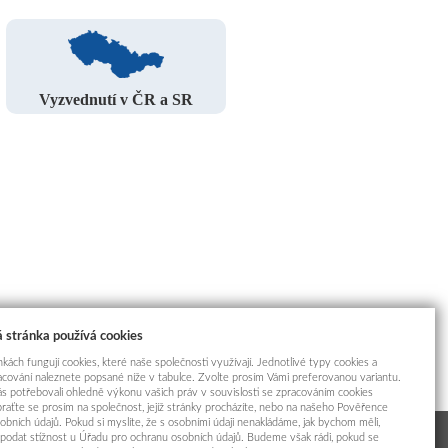
Vyzvednutí v ČR a SR
 stránka používá cookies
kách fungují cookies, které naše společnosti využívají. Jednotlivé typy cookies a
racování naleznete popsané níže v tabulce. Zvolte prosím Vámi preferovanou variantu.
s potřebovali ohledně výkonu vašich práv v souvislosti se zpracováním cookies
braťte se prosím na společnost, jejíž stránky procházíte, nebo na našeho Pověřence
obních údajů. Pokud si myslíte, že s osobními údaji nenakládáme, jak bychom měli,
odat stížnost u Úřadu pro ochranu osobních údajů. Budeme však rádi, pokud se