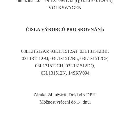
limuzína 2.0 TDI 125kW/170hp [05.2010-01.2013]
VOLKSWAGEN
ČÍSLA VÝROBCŮ PRO SROVNÁNÍ:
03L131512AP, 03L131512AT, 03L131512BB,
03L131512BJ, 03L131512BL, 03L131512CF,
03L131512CH, 03L131512DQ,
03L131512N, 14SKV094
Záruka 24 měsíců. Doklad s DPH.
Možnost vrácení do 14 dnů.