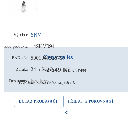
SKV
Výrobce
14SKV094
Kód produktu
Cena za ks
5901947325797
EAN kód
2 649 Kč 
24 měsíců
Záruka
vč. DPH
Na dotaz
Dostupnost
Uvedené zboží nelze objednat.
DOTAZ PRODAVAČI
PŘIDAT K POROVNÁNÍ