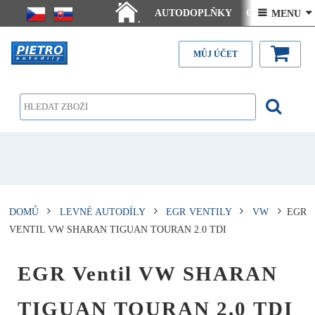
AUTODOPLŇKY
Ceny doručení
 MENU 
.
Články - návody
Kontakt
MŮJ ÚČET
DOMŮ
LEVNÉ AUTODÍLY
EGR VENTILY
VW
EGR
VENTIL VW SHARAN TIGUAN TOURAN 2.0 TDI
EGR Ventil VW SHARAN
TIGUAN TOURAN 2.0 TDI