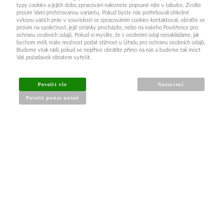
typy cookies a jejich dobu zpracování naleznete popsané níže v tabulce. Zvolte
prosím Vámi preferovanou variantu. Pokud byste nás potřebovali ohledně
výkonu vašich práv v souvislosti se zpracováním cookies kontaktovat, obraťte se
prosím na společnost, jejíž stránky procházíte, nebo na našeho Pověřence pro
ochranu osobních údajů. Pokud si myslíte, že s osobními údaji nenakládáme, jak
bychom měli, máte možnost podat stížnost u Úřadu pro ochranu osobních údajů.
Budeme však rádi, pokud se nejdříve obrátíte přímo na nás a budeme tak moct
Váš požadavek obratem vyřešit.
Povolit vše
Nastavení
Povolit pouze nutné
INFORMACE PRO KUPUJÍCÍ
Obchodní podmínky
Reklamační řád
Články a návody
Nejčastější dotazy
Kontakt