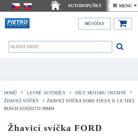
AUTODOPLŇKY
Ceny doručení
 MENU 
.
Články - návody
Kontakt
MŮJ ÚČET
DOMŮ
LEVNÉ AUTODÍLY
DÍLY MOTORU OSTATNÍ
ŽHAVICÍ SVÍČKY
ŽHAVICÍ SVÍČKA FORD FOCUS II 1.8 TDCI
BOSCH 0250202131 98MM
Žhavicí svíčka FORD