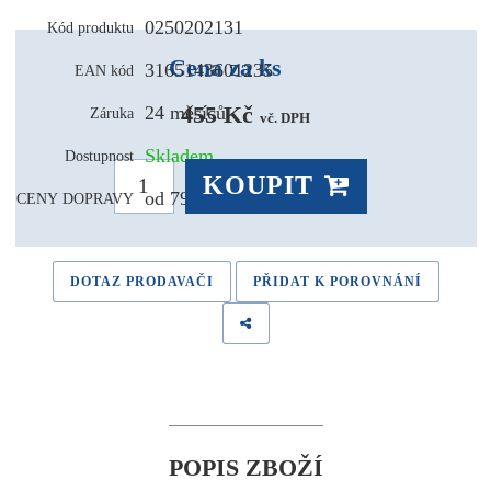
0250202131
Kód produktu
Cena za ks
3165143601235
EAN kód
455 Kč 
24 měsíců
Záruka
vč. DPH
Skladem
Dostupnost
KOUPIT
od 79,- Kč
CENY DOPRAVY
DOTAZ PRODAVAČI
PŘIDAT K POROVNÁNÍ
POPIS ZBOŽÍ