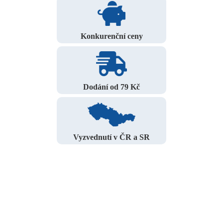
Konkurenční ceny
Dodání od 79 Kč
Vyzvednutí v ČR a SR