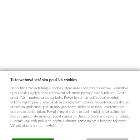
Tato webová stránka používá cookies
Na těchto stránkách fungují cookies, které naše společnosti využívají. Jednotlivé
typy cookies a jejich dobu zpracování naleznete popsané níže v tabulce. Zvolte
prosím Vámi preferovanou variantu. Pokud byste nás potřebovali ohledně
výkonu vašich práv v souvislosti se zpracováním cookies kontaktovat, obraťte se
prosím na společnost, jejíž stránky procházíte, nebo na našeho Pověřence pro
ochranu osobních údajů. Pokud si myslíte, že s osobními údaji nenakládáme, jak
bychom měli, máte možnost podat stížnost u Úřadu pro ochranu osobních údajů.
Budeme však rádi, pokud se nejdříve obrátíte přímo na nás a budeme tak moct
Váš požadavek obratem vyřešit.