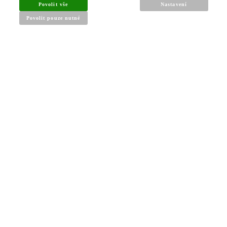
Povolit vše
Nastavení
Povolit pouze nutné
INFORMACE PRO KUPUJÍCÍ
Obchodní podmínky
Reklamační řád
Články a návody
Nejčastější dotazy
Kontakt