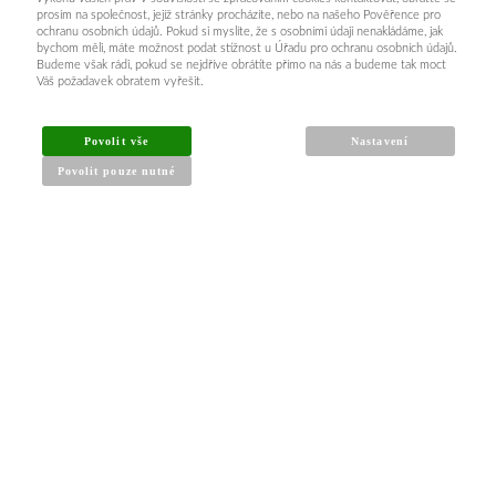
prosím na společnost, jejíž stránky procházíte, nebo na našeho Pověřence pro
ochranu osobních údajů. Pokud si myslíte, že s osobními údaji nenakládáme, jak
bychom měli, máte možnost podat stížnost u Úřadu pro ochranu osobních údajů.
Budeme však rádi, pokud se nejdříve obrátíte přímo na nás a budeme tak moct
Váš požadavek obratem vyřešit.
Povolit vše
Nastavení
Povolit pouze nutné
INFORMACE PRO KUPUJÍCÍ
Obchodní podmínky
Reklamační řád
Články a návody
Nejčastější dotazy
Kontakt