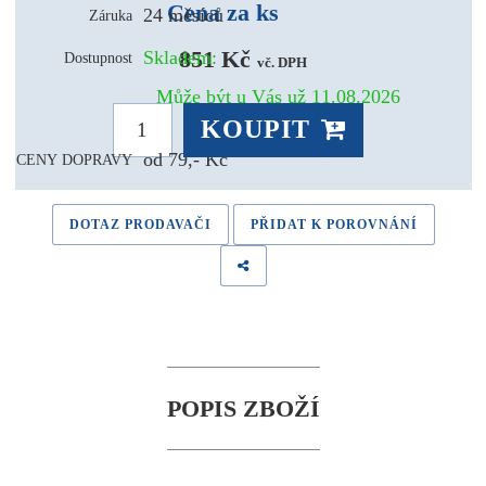
Cena za ks
24 měsíců
Záruka
851 Kč 
Skladem:
Dostupnost
vč. DPH
Může být u Vás už 11.08.2026
KOUPIT
od 79,- Kč
CENY DOPRAVY
DOTAZ PRODAVAČI
PŘIDAT K POROVNÁNÍ
POPIS ZBOŽÍ