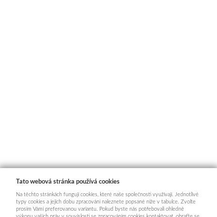
Tato webová stránka používá cookies
Na těchto stránkách fungují cookies, které naše společnosti využívají. Jednotlivé
typy cookies a jejich dobu zpracování naleznete popsané níže v tabulce. Zvolte
prosím Vámi preferovanou variantu. Pokud byste nás potřebovali ohledně
výkonu vašich práv v souvislosti se zpracováním cookies kontaktovat, obraťte se