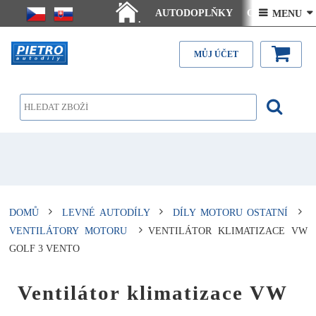
AUTODOPLŇKY
Ceny doručení
 MENU 
.
Články - návody
Kontakt
MŮJ ÚČET
DOMŮ
LEVNÉ AUTODÍLY
DÍLY MOTORU OSTATNÍ
VENTILÁTORY MOTORU
VENTILÁTOR KLIMATIZACE VW
GOLF 3 VENTO
Ventilátor klimatizace VW