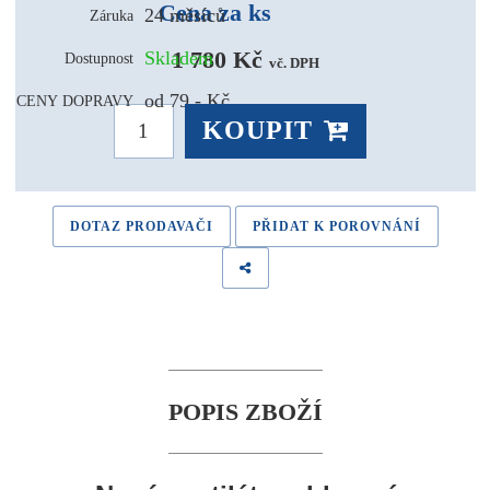
Cena za ks
24 měsíců
Záruka
1 780 Kč 
Skladem
Dostupnost
vč. DPH
od 79,- Kč
CENY DOPRAVY
KOUPIT
DOTAZ PRODAVAČI
PŘIDAT K POROVNÁNÍ
POPIS ZBOŽÍ