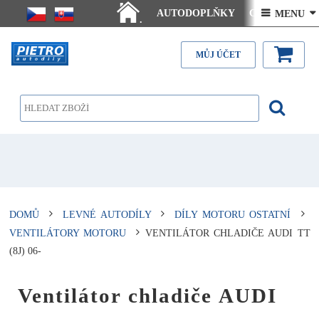
AUTODOPLŇKY
Ceny doručení
 MENU 
.
Články - návody
Kontakt
MŮJ ÚČET
DOMŮ
LEVNÉ AUTODÍLY
DÍLY MOTORU OSTATNÍ
VENTILÁTORY MOTORU
VENTILÁTOR CHLADIČE AUDI TT
(8J) 06-
Ventilátor chladiče AUDI