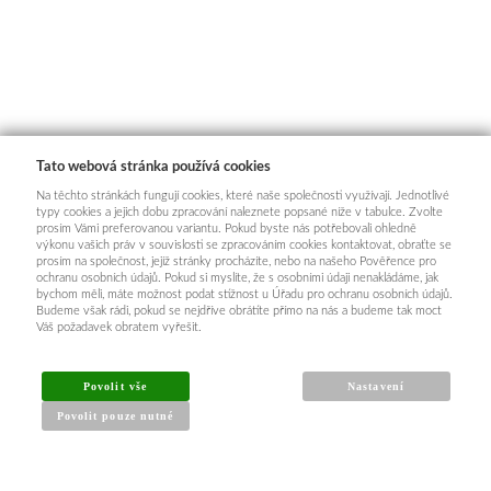
Tato webová stránka používá cookies
Na těchto stránkách fungují cookies, které naše společnosti využívají. Jednotlivé
typy cookies a jejich dobu zpracování naleznete popsané níže v tabulce. Zvolte
prosím Vámi preferovanou variantu. Pokud byste nás potřebovali ohledně
výkonu vašich práv v souvislosti se zpracováním cookies kontaktovat, obraťte se
prosím na společnost, jejíž stránky procházíte, nebo na našeho Pověřence pro
ochranu osobních údajů. Pokud si myslíte, že s osobními údaji nenakládáme, jak
bychom měli, máte možnost podat stížnost u Úřadu pro ochranu osobních údajů.
Budeme však rádi, pokud se nejdříve obrátíte přímo na nás a budeme tak moct
Váš požadavek obratem vyřešit.
Povolit vše
Nastavení
Povolit pouze nutné
INFORMACE PRO KUPUJÍCÍ