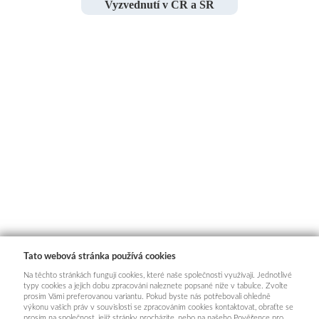
Vyzvednutí v ČR a SR
Tato webová stránka používá cookies
Na těchto stránkách fungují cookies, které naše společnosti využívají. Jednotlivé
typy cookies a jejich dobu zpracování naleznete popsané níže v tabulce. Zvolte
prosím Vámi preferovanou variantu. Pokud byste nás potřebovali ohledně
výkonu vašich práv v souvislosti se zpracováním cookies kontaktovat, obraťte se
prosím na společnost, jejíž stránky procházíte, nebo na našeho Pověřence pro