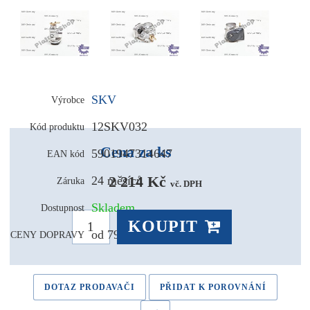
SKV
Výrobce
12SKV032
Kód produktu
Cena za ks
5901947314647
EAN kód
2 214 Kč 
24 měsíců
Záruka
vč. DPH
Skladem
Dostupnost
KOUPIT
od 79,- Kč
CENY DOPRAVY
DOTAZ PRODAVAČI
PŘIDAT K POROVNÁNÍ