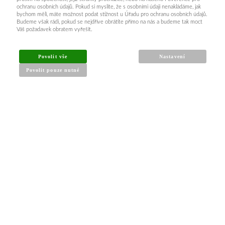
ochranu osobních údajů. Pokud si myslíte, že s osobními údaji nenakládáme, jak
bychom měli, máte možnost podat stížnost u Úřadu pro ochranu osobních údajů.
Budeme však rádi, pokud se nejdříve obrátíte přímo na nás a budeme tak moct
Váš požadavek obratem vyřešit.
Povolit vše
Nastavení
Povolit pouze nutné
INFORMACE PRO KUPUJÍCÍ
Obchodní podmínky
Reklamační řád
Články a návody
Nejčastější dotazy
Kontakt