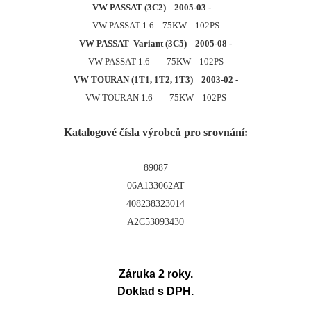
VW PASSAT (3C2) 2005-03 -
VW PASSAT 1.6 75KW 102PS
VW PASSAT Variant (3C5) 2005-08 -
VW PASSAT 1.6 75KW 102PS
VW TOURAN (1T1, 1T2, 1T3) 2003-02 -
VW TOURAN 1.6 75KW 102PS
Katalogové čísla výrobců pro srovnání:
89087
06A133062AT
408238323014
A2C53093430
Záruka 2 roky.
Doklad s DPH.