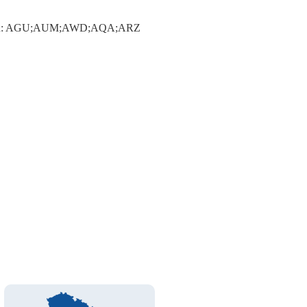
 motoru: AGU;AUM;AWD;AQA;ARZ