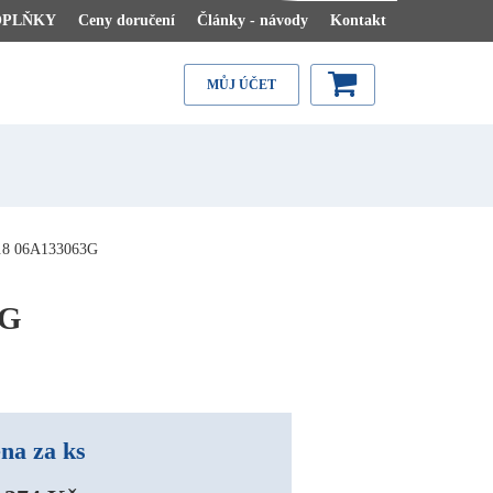
OPLŇKY
Ceny doručení
Články - návody
Kontakt
MŮJ ÚČET
8 06A133063G
3G
na za ks