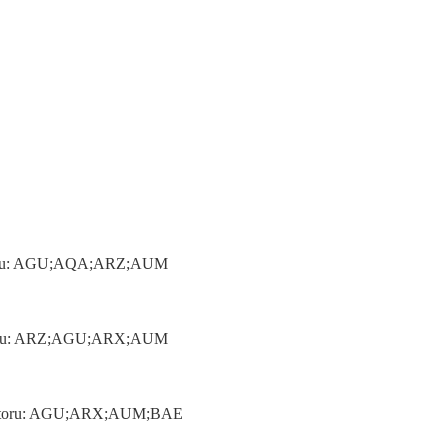
 motoru: AGU;AQA;ARZ;AUM
 motoru: ARZ;AGU;ARX;AUM
yp motoru: AGU;ARX;AUM;BAE