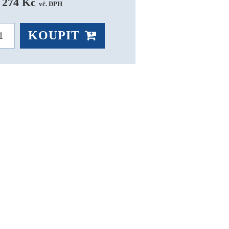
 274 Kč 
vč. DPH
KOUPIT