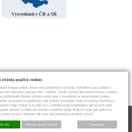
Vyzvednutí v ČR a SR
 stránka používá cookies
kách fungují cookies, které naše společnosti využívají. Jednotlivé typy cookies a
racování naleznete popsané níže v tabulce. Zvolte prosím Vámi preferovanou variantu.
s potřebovali ohledně výkonu vašich práv v souvislosti se zpracováním cookies
braťte se prosím na společnost, jejíž stránky procházíte, nebo na našeho Pověřence
obních údajů. Pokud si myslíte, že s osobními údaji nenakládáme, jak bychom měli,
odat stížnost u Úřadu pro ochranu osobních údajů. Budeme však rádi, pokud se
íte přímo na nás a budeme tak moct Váš požadavek obratem vyřešit.
it vše
Povolit pouze nutné
Nastavení