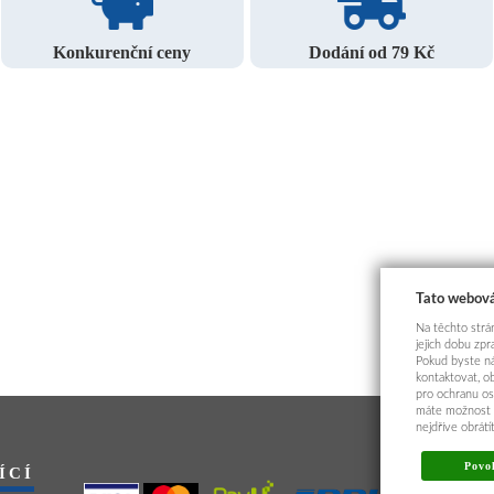
Konkurenční ceny
Dodání od 79 Kč
Tato webová
Na těchto strán
jejich dobu zp
Pokud byste ná
kontaktovat, o
pro ochranu os
máte možnost p
nejdříve obrát
Povol
ÍCÍ