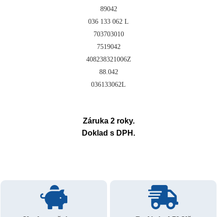
89042
036 133 062 L
703703010
7519042
408238321006Z
88.042
036133062L
Záruka 2 roky.
Doklad s DPH.