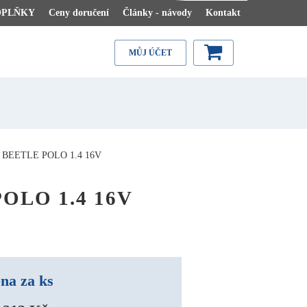
OPLŇKY
Ceny doručení
Články - návody
Kontakt
MŮJ ÚČET
BEETLE POLO 1.4 16V
OLO 1.4 16V
na za ks