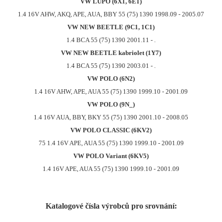
VW LUPO (6X1, 6E1)
1.4 16V AHW, AKQ, APE, AUA, BBY 55 (75) 1390 1998.09 - 2005.07
VW NEW BEETLE (9C1, 1C1)
1.4 BCA 55 (75) 1390 2001.11 - .
VW NEW BEETLE kabriolet (1Y7)
1.4 BCA 55 (75) 1390 2003.01 - .
VW POLO (6N2)
1.4 16V AHW, APE, AUA 55 (75) 1390 1999.10 - 2001.09
VW POLO (9N_)
1.4 16V AUA, BBY, BKY 55 (75) 1390 2001.10 - 2008.05
VW POLO CLASSIC (6KV2)
75 1.4 16V APE, AUA 55 (75) 1390 1999.10 - 2001.09
VW POLO Variant (6KV5)
1.4 16V APE, AUA 55 (75) 1390 1999.10 - 2001.09
Katalogové čísla výrobců pro srovnání: