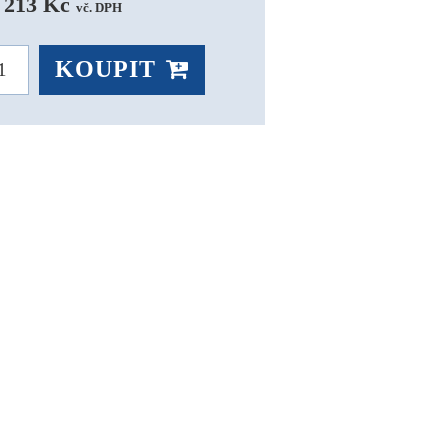
 213 Kč 
vč. DPH
KOUPIT