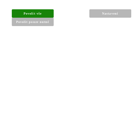
Povolit vše
Nastavení
Obchodní podmínky
Povolit pouze nutné
Reklamační řád
Články a návody
Nejčastější dotazy
Kontakt