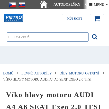
AUTODOPLŇKY
Ceny doručení
 MENU 
.
Články - návody
Kontakt
MŮJ ÚČET
DOMŮ
LEVNÉ AUTODÍLY
DÍLY MOTORU OSTATNÍ
VÍKO HLAVY MOTORU AUDI A4 A6 SEAT EXEO 2.0 TFSI
Víko hlavy motoru AUDI
A4 A6 SEAT Exeo 2.0 TFSI