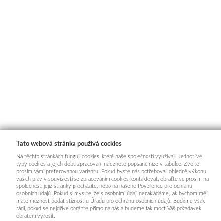
Tato webová stránka používá cookies
Na těchto stránkách fungují cookies, které naše společnosti využívají. Jednotlivé
typy cookies a jejich dobu zpracování naleznete popsané níže v tabulce. Zvolte
prosím Vámi preferovanou variantu. Pokud byste nás potřebovali ohledně výkonu
vašich práv v souvislosti se zpracováním cookies kontaktovat, obraťte se prosím na
společnost, jejíž stránky procházíte, nebo na našeho Pověřence pro ochranu
osobních údajů. Pokud si myslíte, že s osobními údaji nenakládáme, jak bychom měli,
máte možnost podat stížnost u Úřadu pro ochranu osobních údajů. Budeme však
rádi, pokud se nejdříve obrátíte přímo na nás a budeme tak moct Váš požadavek
obratem vyřešit.
INFORMACE PRO KUPUJÍCÍ