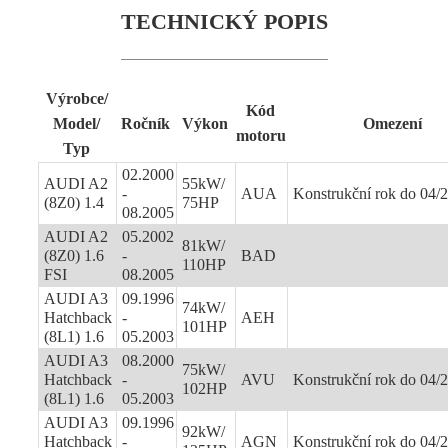
TECHNICKÝ POPIS
Výrobce/
Kód
Model/
Ročník
Výkon
Omezení
motoru
Typ
02.2000
AUDI A2
55kW/
-
AUA
Konstrukční rok do 04/
(8Z0) 1.4
75HP
08.2005
AUDI A2
05.2002
81kW/
(8Z0) 1.6
-
BAD
110HP
FSI
08.2005
AUDI A3
09.1996
74kW/
Hatchback
-
AEH
101HP
(8L1) 1.6
05.2003
AUDI A3
08.2000
75kW/
Hatchback
-
AVU
Konstrukční rok do 04/
102HP
(8L1) 1.6
05.2003
AUDI A3
09.1996
92kW/
Hatchback
-
AGN
Konstrukční rok do 04/