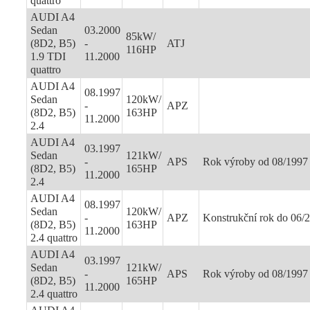
quattro
AUDI A4
Sedan
03.2000
85kW/
(8D2, B5)
-
ATJ
116HP
1.9 TDI
11.2000
quattro
AUDI A4
08.1997
Sedan
120kW/
-
APZ
(8D2, B5)
163HP
11.2000
2.4
AUDI A4
03.1997
Sedan
121kW/
-
APS
Rok výroby od 08/1997
(8D2, B5)
165HP
11.2000
2.4
AUDI A4
08.1997
Sedan
120kW/
-
APZ
Konstrukční rok do 06/
(8D2, B5)
163HP
11.2000
2.4 quattro
AUDI A4
03.1997
Sedan
121kW/
-
APS
Rok výroby od 08/1997
(8D2, B5)
165HP
11.2000
2.4 quattro