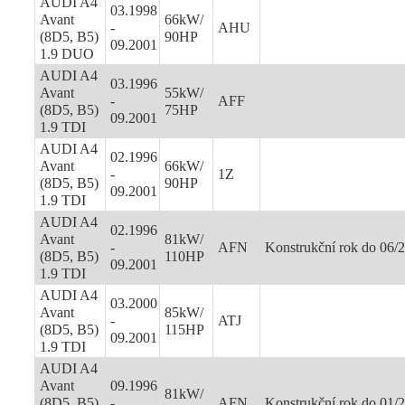
AUDI A4
03.1998
Avant
66kW/
-
AHU
(8D5, B5)
90HP
09.2001
1.9 DUO
AUDI A4
03.1996
Avant
55kW/
-
AFF
(8D5, B5)
75HP
09.2001
1.9 TDI
AUDI A4
02.1996
Avant
66kW/
-
1Z
(8D5, B5)
90HP
09.2001
1.9 TDI
AUDI A4
02.1996
Avant
81kW/
-
AFN
Konstrukční rok do 06/
(8D5, B5)
110HP
09.2001
1.9 TDI
AUDI A4
03.2000
Avant
85kW/
-
ATJ
(8D5, B5)
115HP
09.2001
1.9 TDI
AUDI A4
Avant
09.1996
81kW/
(8D5, B5)
-
AFN
Konstrukční rok do 01/