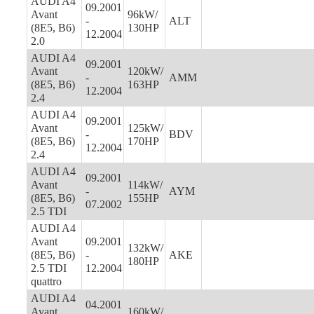
AUDI A4
09.2001
Avant
96kW/
-
ALT
(8E5, B6)
130HP
12.2004
2.0
AUDI A4
09.2001
Avant
120kW/
-
AMM
(8E5, B6)
163HP
12.2004
2.4
AUDI A4
09.2001
Avant
125kW/
-
BDV
(8E5, B6)
170HP
12.2004
2.4
AUDI A4
09.2001
Avant
114kW/
-
AYM
(8E5, B6)
155HP
07.2002
2.5 TDI
AUDI A4
Avant
09.2001
132kW/
(8E5, B6)
-
AKE
180HP
2.5 TDI
12.2004
quattro
AUDI A4
04.2001
Avant
160kW/