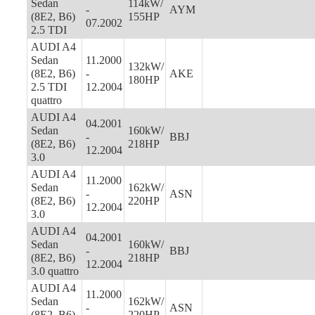
Sedan
114kW/
-
AYM
(8E2, B6)
155HP
07.2002
2.5 TDI
AUDI A4
Sedan
11.2000
132kW/
(8E2, B6)
-
AKE
180HP
2.5 TDI
12.2004
quattro
AUDI A4
04.2001
Sedan
160kW/
-
BBJ
(8E2, B6)
218HP
12.2004
3.0
AUDI A4
11.2000
Sedan
162kW/
-
ASN
(8E2, B6)
220HP
12.2004
3.0
AUDI A4
04.2001
Sedan
160kW/
-
BBJ
(8E2, B6)
218HP
12.2004
3.0 quattro
AUDI A4
11.2000
Sedan
162kW/
-
ASN
(8E2, B6)
220HP