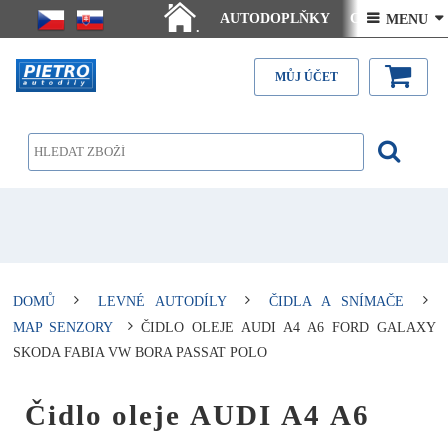
AUTODOPLŇKY
Ceny doručení
 MENU 
.
Články - návody
Kontakt
MŮJ ÚČET
DOMŮ
LEVNÉ AUTODÍLY
ČIDLA A SNÍMAČE
MAP SENZORY
ČIDLO OLEJE AUDI A4 A6 FORD GALAXY
SKODA FABIA VW BORA PASSAT POLO
Čidlo oleje AUDI A4 A6