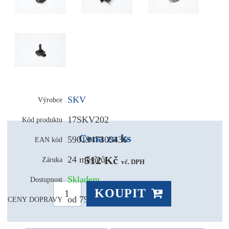
SKV
Výrobce
17SKV202
Kód produktu
Cena za ks
5901947303436
EAN kód
512 Kč 
24 měsíců
Záruka
vč. DPH
Skladem
Dostupnost
KOUPIT
od 79,- Kč
CENY DOPRAVY