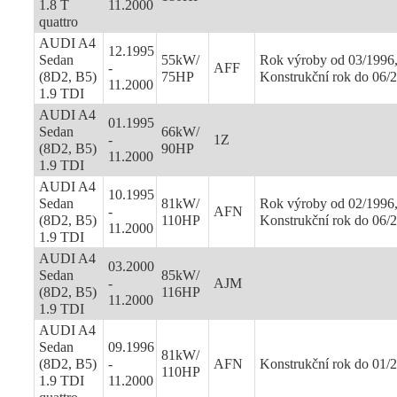
1.8 T
11.2000
quattro
AUDI A4
12.1995
Sedan
55kW/
Rok výroby od 03/1996
-
AFF
(8D2, B5)
75HP
Konstrukční rok do 06/
11.2000
1.9 TDI
AUDI A4
01.1995
Sedan
66kW/
-
1Z
(8D2, B5)
90HP
11.2000
1.9 TDI
AUDI A4
10.1995
Sedan
81kW/
Rok výroby od 02/1996
-
AFN
(8D2, B5)
110HP
Konstrukční rok do 06/
11.2000
1.9 TDI
AUDI A4
03.2000
Sedan
85kW/
-
AJM
(8D2, B5)
116HP
11.2000
1.9 TDI
AUDI A4
Sedan
09.1996
81kW/
(8D2, B5)
-
AFN
Konstrukční rok do 01/
110HP
1.9 TDI
11.2000