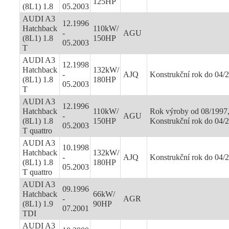
125HP
(8L1) 1.8
05.2003
AUDI A3
12.1996
Hatchback
110kW/
-
AGU
(8L1) 1.8
150HP
05.2003
T
AUDI A3
12.1998
Hatchback
132kW/
-
AJQ
Konstrukční rok do 04/
(8L1) 1.8
180HP
05.2003
T
AUDI A3
12.1996
Hatchback
110kW/
Rok výroby od 08/1997
-
AGU
(8L1) 1.8
150HP
Konstrukční rok do 04/
05.2003
T quattro
AUDI A3
10.1998
Hatchback
132kW/
-
AJQ
Konstrukční rok do 04/
(8L1) 1.8
180HP
05.2003
T quattro
AUDI A3
09.1996
Hatchback
66kW/
-
AGR
(8L1) 1.9
90HP
07.2001
TDI
AUDI A3