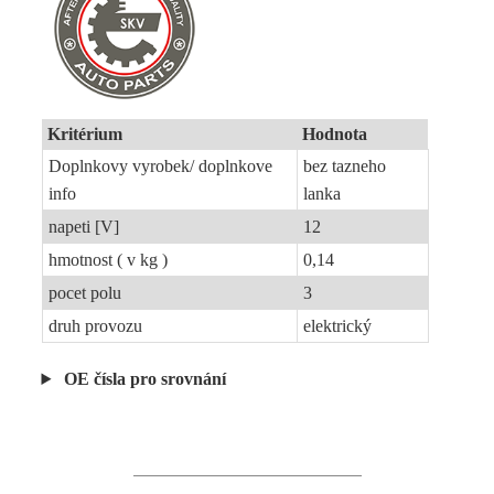
Kritérium
Hodnota
Doplnkovy vyrobek/ doplnkove
bez tazneho
info
lanka
napeti [V]
12
hmotnost ( v kg )
0,14
pocet polu
3
druh provozu
elektrický
OE čísla pro srovnání