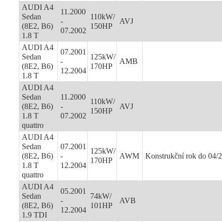
AUDI A4
11.2000
Sedan
110kW/
-
AVJ
(8E2, B6)
150HP
07.2002
1.8 T
AUDI A4
07.2001
Sedan
125kW/
-
AMB
(8E2, B6)
170HP
12.2004
1.8 T
AUDI A4
Sedan
11.2000
110kW/
(8E2, B6)
-
AVJ
150HP
1.8 T
07.2002
quattro
AUDI A4
Sedan
07.2001
125kW/
(8E2, B6)
-
AWM
Konstrukční rok do 04/
170HP
1.8 T
12.2004
quattro
AUDI A4
05.2001
Sedan
74kW/
-
AVB
(8E2, B6)
101HP
12.2004
1.9 TDI