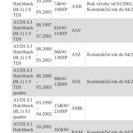
10.2000
Hatchback
74kW/
Rok výroby od 01/2001
-
AXR
(8L1) 1.9
100HP
Konstrukční rok do 04/
05.2003
TDI
AUDI A3
08.1997
Hatchback
81kW/
-
ASV
(8L1) 1.9
110HP
07.2001
TDI
AUDI A3
08.2000
Hatchback
96kW/
-
ASZ
Konstrukční rok do 04/
(8L1) 1.9
130HP
05.2003
TDI
AUDI A3
Hatchback
08.2000
96kW/
(8L1) 1.9
-
ASZ
Konstrukční rok do 04/
130HP
TDI
05.2003
quattro
AUDI A3
03.1999
Hatchback
154kW/
-
AMK
(8L1) S3
210HP
04.2002
quattro
AUDI A3
10.2001
Hatchback
165kW/
-
BAM
Konstrukční rok do 04/