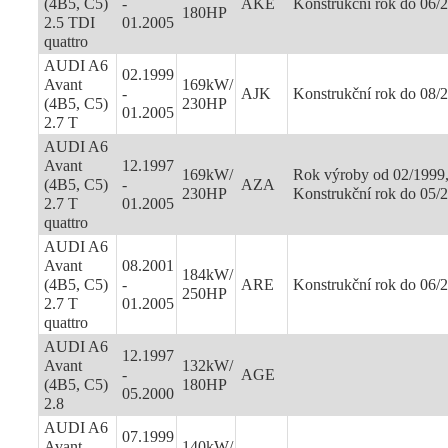
(4B5, C5)
-
AKE
Konstrukční rok do 06/
180HP
2.5 TDI
01.2005
quattro
AUDI A6
02.1999
Avant
169kW/
-
AJK
Konstrukční rok do 08/
(4B5, C5)
230HP
01.2005
2.7 T
AUDI A6
Avant
12.1997
169kW/
Rok výroby od 02/1999
(4B5, C5)
-
AZA
230HP
Konstrukční rok do 05/
2.7 T
01.2005
quattro
AUDI A6
Avant
08.2001
184kW/
(4B5, C5)
-
ARE
Konstrukční rok do 06/
250HP
2.7 T
01.2005
quattro
AUDI A6
12.1997
Avant
132kW/
-
AGE
(4B5, C5)
180HP
05.2000
2.8
AUDI A6
07.1999
Avant
140kW/