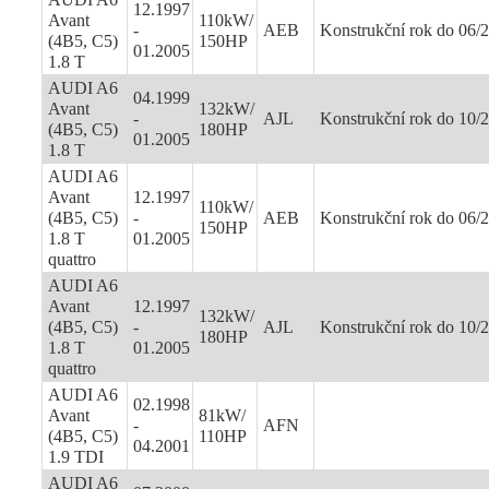
12.1997
Avant
110kW/
-
AEB
Konstrukční rok do 06/
(4B5, C5)
150HP
01.2005
1.8 T
AUDI A6
04.1999
Avant
132kW/
-
AJL
Konstrukční rok do 10/
(4B5, C5)
180HP
01.2005
1.8 T
AUDI A6
Avant
12.1997
110kW/
(4B5, C5)
-
AEB
Konstrukční rok do 06/
150HP
1.8 T
01.2005
quattro
AUDI A6
Avant
12.1997
132kW/
(4B5, C5)
-
AJL
Konstrukční rok do 10/
180HP
1.8 T
01.2005
quattro
AUDI A6
02.1998
Avant
81kW/
-
AFN
(4B5, C5)
110HP
04.2001
1.9 TDI
AUDI A6