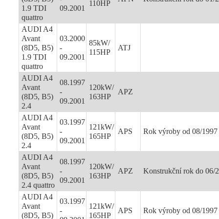
110HP
1.9 TDI
09.2001
quattro
AUDI A4
Avant
03.2000
85kW/
(8D5, B5)
-
ATJ
115HP
1.9 TDI
09.2001
quattro
AUDI A4
08.1997
Avant
120kW/
-
APZ
(8D5, B5)
163HP
09.2001
2.4
AUDI A4
03.1997
Avant
121kW/
-
APS
Rok výroby od 08/1997
(8D5, B5)
165HP
09.2001
2.4
AUDI A4
08.1997
Avant
120kW/
-
APZ
Konstrukční rok do 06/
(8D5, B5)
163HP
09.2001
2.4 quattro
AUDI A4
03.1997
Avant
121kW/
-
APS
Rok výroby od 08/1997
(8D5, B5)
165HP