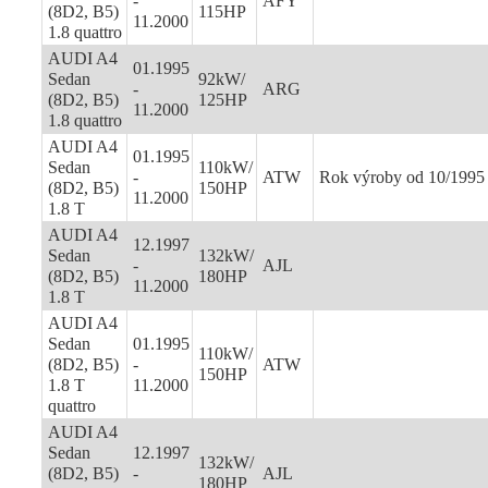
-
AFY
(8D2, B5)
115HP
11.2000
1.8 quattro
AUDI A4
01.1995
Sedan
92kW/
-
ARG
(8D2, B5)
125HP
11.2000
1.8 quattro
AUDI A4
01.1995
Sedan
110kW/
-
ATW
Rok výroby od 10/1995
(8D2, B5)
150HP
11.2000
1.8 T
AUDI A4
12.1997
Sedan
132kW/
-
AJL
(8D2, B5)
180HP
11.2000
1.8 T
AUDI A4
Sedan
01.1995
110kW/
(8D2, B5)
-
ATW
150HP
1.8 T
11.2000
quattro
AUDI A4
Sedan
12.1997
132kW/
(8D2, B5)
-
AJL
180HP