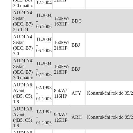
12.2004
3.0 quattro
AUDI A4
11.2004
Sedan
120kW/
-
BDG
(8EC, B7)
163HP
05.2006
2.5 TDI
AUDI A4
11.2004
Sedan
160kW/
-
BBJ
(8EC, B7)
218HP
05.2006
3.0
AUDI A4
11.2004
Sedan
160kW/
-
BBJ
(8EC, B7)
218HP
07.2006
3.0 quattro
AUDI A6
02.1998
Avant
85kW/
-
AFY
Konstrukční rok do 05/
(4B5, C5)
116HP
01.2005
1.8
AUDI A6
12.1997
Avant
92kW/
-
ARH
Konstrukční rok do 05/
(4B5, C5)
125HP
01.2005
1.8
AUDI A6