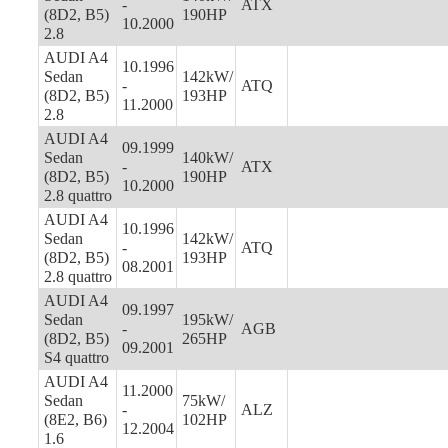
-
ATX
(8D2, B5)
190HP
10.2000
2.8
AUDI A4
10.1996
Sedan
142kW/
-
ATQ
(8D2, B5)
193HP
11.2000
2.8
AUDI A4
09.1999
Sedan
140kW/
-
ATX
(8D2, B5)
190HP
10.2000
2.8 quattro
AUDI A4
10.1996
Sedan
142kW/
-
ATQ
(8D2, B5)
193HP
08.2001
2.8 quattro
AUDI A4
09.1997
Sedan
195kW/
-
AGB
(8D2, B5)
265HP
09.2001
S4 quattro
AUDI A4
11.2000
Sedan
75kW/
-
ALZ
(8E2, B6)
102HP
12.2004
1.6