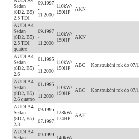
AUDI A4
09.1997
Sedan
110kW/
-
AKN
(8D2, B5)
150HP
11.2000
2.5 TDI
AUDI A4
Sedan
09.1997
110kW/
(8D2, B5)
-
AKN
150HP
2.5 TDI
11.2000
quattro
AUDI A4
01.1995
Sedan
110kW/
-
ABC
Konstrukční rok do 07/
(8D2, B5)
150HP
11.2000
2.6
AUDI A4
01.1995
Sedan
110kW/
-
ABC
Konstrukční rok do 07/
(8D2, B5)
150HP
11.2000
2.6 quattro
AUDI A4
09.1995
Sedan
128kW/
-
AAH
(8D2, B5)
174HP
07.1997
2.8
AUDI A4
09.1999
Sedan
140kW/