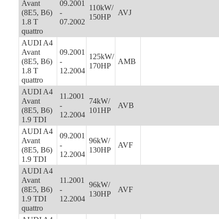
Avant
09.2001
110kW/
(8E5, B6)
-
AVJ
150HP
1.8 T
07.2002
quattro
AUDI A4
Avant
09.2001
125kW/
(8E5, B6)
-
AMB
170HP
1.8 T
12.2004
quattro
AUDI A4
11.2001
Avant
74kW/
-
AVB
(8E5, B6)
101HP
12.2004
1.9 TDI
AUDI A4
09.2001
Avant
96kW/
-
AVF
(8E5, B6)
130HP
12.2004
1.9 TDI
AUDI A4
Avant
11.2001
96kW/
(8E5, B6)
-
AVF
130HP
1.9 TDI
12.2004
quattro