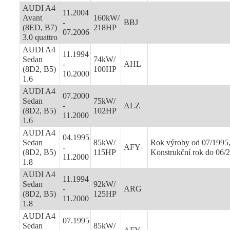
AUDI A4
11.2004
Avant
160kW/
-
BBJ
(8ED, B7)
218HP
07.2006
3.0 quattro
AUDI A4
11.1994
Sedan
74kW/
-
AHL
(8D2, B5)
100HP
10.2000
1.6
AUDI A4
07.2000
Sedan
75kW/
-
ALZ
(8D2, B5)
102HP
11.2000
1.6
AUDI A4
04.1995
Sedan
85kW/
Rok výroby od 07/1995
-
AFY
(8D2, B5)
115HP
Konstrukční rok do 06/
11.2000
1.8
AUDI A4
11.1994
Sedan
92kW/
-
ARG
(8D2, B5)
125HP
11.2000
1.8
AUDI A4
07.1995
Sedan
85kW/