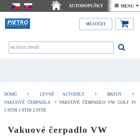
AUTODOPLŇKY
Ceny doručení
 MENU 
.
Články - návody
Kontakt
MŮJ ÚČET
DOMŮ
LEVNÉ AUTODÍLY
BRZDY
VAKUOVÉ ČERPADLA
VAKUOVÉ ČERPADLO VW GOLF IV
1.9TDI 1.9TDI 2.0TDI
Vakuové čerpadlo VW