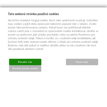
Tato webová stránka používá cookies
Na těchto stránkách fungují cookies, které naše společnosti využívají. Jednotlivé
typy cookies a jejich dobu zpracování naleznete popsané níže v tabulce. Zvolte
prosím Vámi preferovanou variantu. Pokud byste nás potřebovali ohledně
výkonu vašich práv v souvislosti se zpracováním cookies kontaktovat, obraťte se
prosím na společnost, jejíž stránky procházíte, nebo na našeho Pověřence pro
ochranu osobních údajů. Pokud si myslíte, že s osobními údaji nenakládáme, jak
bychom měli, máte možnost podat stížnost u Úřadu pro ochranu osobních údajů.
Budeme však rádi, pokud se nejdříve obrátíte přímo na nás a budeme tak moct
Váš požadavek obratem vyřešit.
Povolit vše
Nastavení
Povolit pouze nutné
INFORMACE PRO KUPUJÍCÍ
Obchodní podmínky
Reklamační řád
Články a návody
Nejčastější dotazy