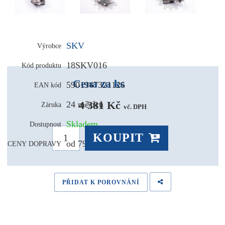
SKV
Výrobce
18SKV016
Kód produktu
Cena za ks
5901947321126
EAN kód
4 381 Kč 
24 měsíců
Záruka
vč. DPH
Skladem
Dostupnost
KOUPIT
od 79,- Kč
CENY DOPRAVY
PŘIDAT K POROVNÁNÍ