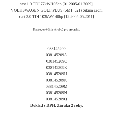
cast 1.9 TDI 77kW/105hp [01.2005-01.2009]
VOLKSWAGEN GOLF PLUS (5M1, 521) Sikma zadni
cast 2.0 TDI 103kW/140hp [12.2005-05.2011]
Katalogové čísla výrobců pro srovnání:
038145209
038145209A
038145209C
038145209E
038145209H
038145209K
038145209M
038145209N
038145209Q
Doklad s DPH. Záruka 2 roky.