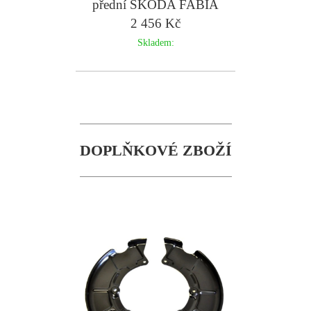
přední ŠKODA FABIA
239mm - ATE
2 456 Kč
Skladem:
DOPLŇKOVÉ ZBOŽÍ