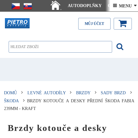
AUTODOPLŇKY
Ceny doručení
 MENU 
.
Články - návody
Kontakt
MŮJ ÚČET
DOMŮ
LEVNÉ AUTODÍLY
BRZDY
SADY BRZD
ŠKODA
BRZDY KOTOUČE A DESKY PŘEDNÍ ŠKODA FABIA
239MM - KRAFT
Brzdy kotouče a desky