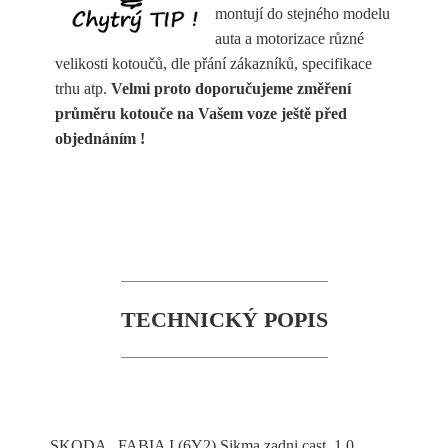
montují do stejného modelu
auta a motorizace různé
velikosti kotoučů, dle přání zákazníků, specifikace
trhu atp.
Velmi proto doporučujeme změření
průměru kotouče na Vašem voze ještě před
objednáním !
TECHNICKÝ POPIS
SKODA FABIA I (6Y2) Sikma zadni cast 1.0