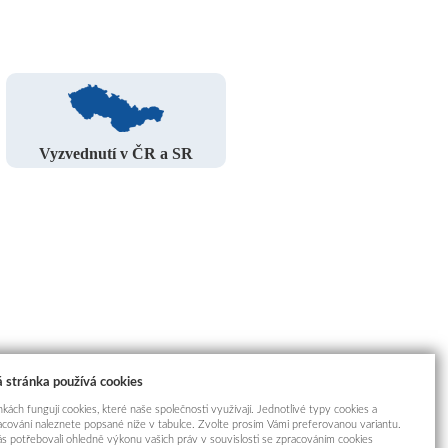
Vyzvednutí v ČR a SR
 stránka používá cookies
kách fungují cookies, které naše společnosti využívají. Jednotlivé typy cookies a
racování naleznete popsané níže v tabulce. Zvolte prosím Vámi preferovanou variantu.
s potřebovali ohledně výkonu vašich práv v souvislosti se zpracováním cookies