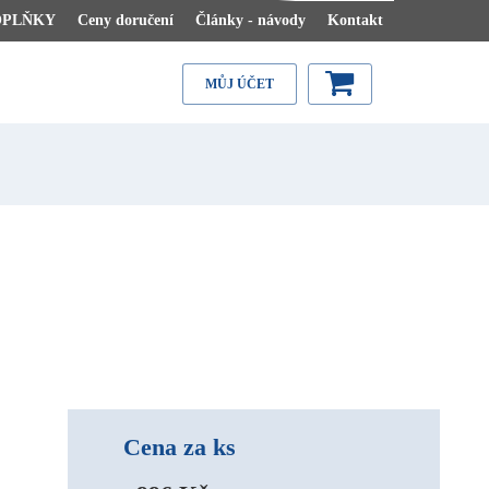
OPLŇKY
Ceny doručení
Články - návody
Kontakt
MŮJ ÚČET
Cena za ks