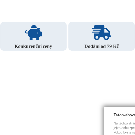
Konkurenční ceny
Dodání od 79 Kč
Tato webová
Na těchto strán
jejich dobu zp
Pokud byste ná