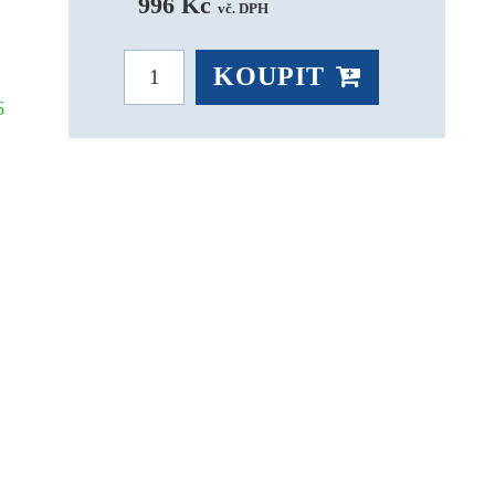
996 Kč 
vč. DPH
KOUPIT
26