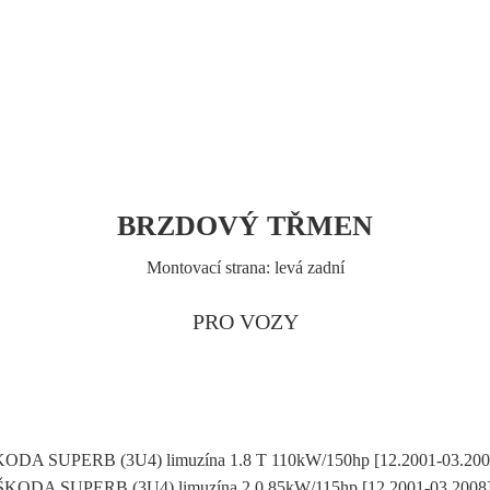
BRZDOVÝ TŘMEN
Montovací strana: levá zadní
PRO VOZY
ODA SUPERB (3U4) limuzína 1.8 T 110kW/150hp [12.2001-03.20
ŠKODA SUPERB (3U4) limuzína 2.0 85kW/115hp [12.2001-03.2008