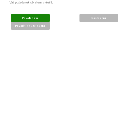
Váš požadavek obratem vyřešit.
INFORMACE PRO KUPUJÍCÍ
Povolit vše
Nastavení
Povolit pouze nutné
Obchodní podmínky
Reklamační řád
Články a návody
Nejčastější dotazy
Kontakt