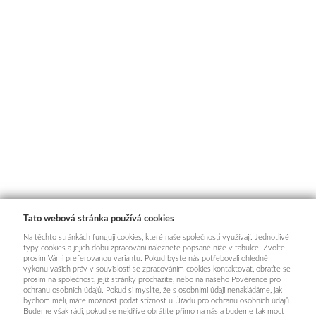
Tato webová stránka používá cookies
Na těchto stránkách fungují cookies, které naše společnosti využívají. Jednotlivé
typy cookies a jejich dobu zpracování naleznete popsané níže v tabulce. Zvolte
prosím Vámi preferovanou variantu. Pokud byste nás potřebovali ohledně
výkonu vašich práv v souvislosti se zpracováním cookies kontaktovat, obraťte se
prosím na společnost, jejíž stránky procházíte, nebo na našeho Pověřence pro
ochranu osobních údajů. Pokud si myslíte, že s osobními údaji nenakládáme, jak
bychom měli, máte možnost podat stížnost u Úřadu pro ochranu osobních údajů.
Budeme však rádi, pokud se nejdříve obrátíte přímo na nás a budeme tak moct