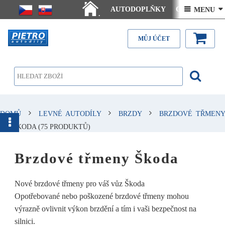
AUTODOPLŇKY
Ceny doručení
 MENU 
.
Články - návody
Kontakt
MŮJ ÚČET
DOMŮ
LEVNÉ AUTODÍLY
BRZDY
BRZDOVÉ TŘMENY
SKODA
(75 PRODUKTŮ)
Brzdové třmeny Škoda
Nové brzdové třmeny pro váš vůz Škoda
Opotřebované nebo poškozené brzdové třmeny mohou
výrazně ovlivnit výkon brzdění a tím i vaši bezpečnost na
silnici.