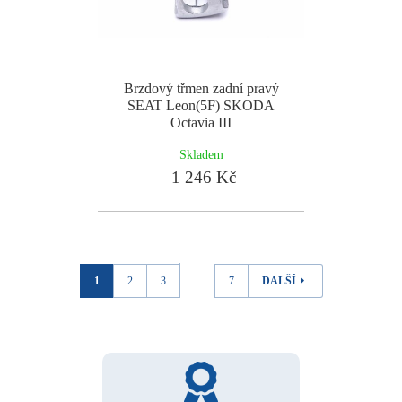
Brzdový třmen zadní pravý
SEAT Leon(5F) SKODA
Octavia III
Skladem
1 246 Kč
1
2
3
...
7
DALŠÍ