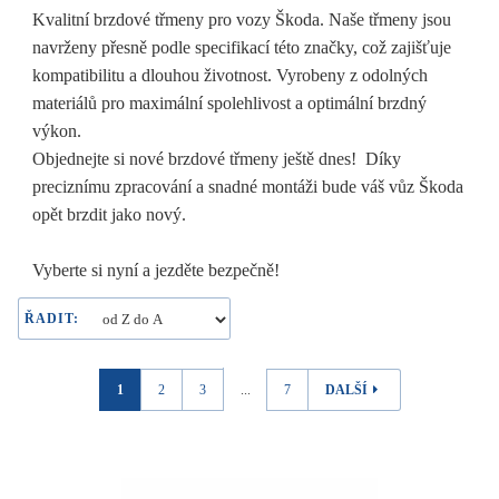
Kvalitní brzdové třmeny pro vozy Škoda. Naše třmeny jsou
navrženy přesně podle specifikací této značky, což zajišťuje
kompatibilitu a dlouhou životnost. Vyrobeny z odolných
materiálů pro maximální spolehlivost a optimální brzdný
výkon.
Objednejte si nové brzdové třmeny ještě dnes! Díky
preciznímu zpracování a snadné montáži bude váš vůz Škoda
opět brzdit jako nový.
Vyberte si nyní a jezděte bezpečně!
ŘADIT:
1
2
3
...
7
DALŠÍ