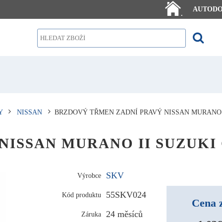
AUTOD
.
Y
NISSAN
BRZDOVÝ TŘMEN ZADNÍ PRAVÝ NISSAN MURANO I
vý NISSAN MURANO II SUZUK
SKV
Výrobce
55SKV024
Kód produktu
Cena 
24 měsíců
Záruka