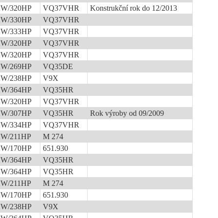
KW/320HP
VQ37VHR
Konstrukční rok do 12/2013
KW/330HP
VQ37VHR
KW/333HP
VQ37VHR
KW/320HP
VQ37VHR
KW/320HP
VQ37VHR
KW/269HP
VQ35DE
KW/238HP
V9X
KW/364HP
VQ35HR
KW/320HP
VQ37VHR
KW/307HP
VQ35HR
Rok výroby od 09/2009
KW/334HP
VQ37VHR
KW/211HP
M 274
KW/170HP
651.930
KW/364HP
VQ35HR
KW/364HP
VQ35HR
KW/211HP
M 274
KW/170HP
651.930
KW/238HP
V9X