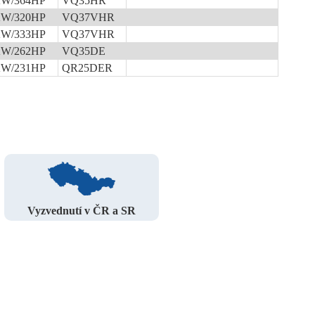
KW/364HP
VQ35HR
KW/320HP
VQ37VHR
KW/333HP
VQ37VHR
KW/262HP
VQ35DE
KW/231HP
QR25DER
Vyzvednutí v ČR a SR