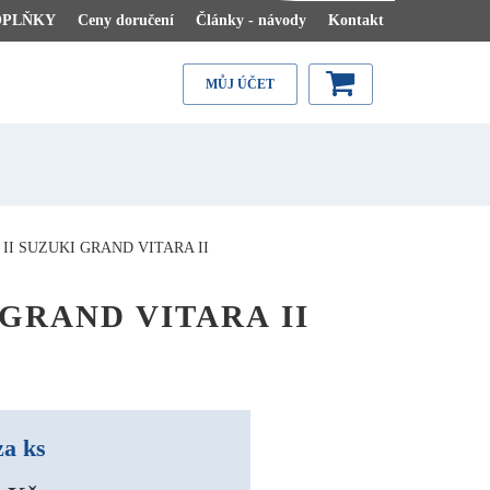
OPLŇKY
Ceny doručení
Články - návody
Kontakt
MŮJ ÚČET
I SUZUKI GRAND VITARA II
I GRAND VITARA II
za ks