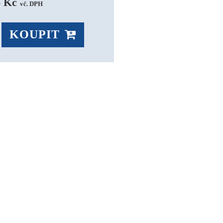
6 Kč 
vč. DPH
KOUPIT