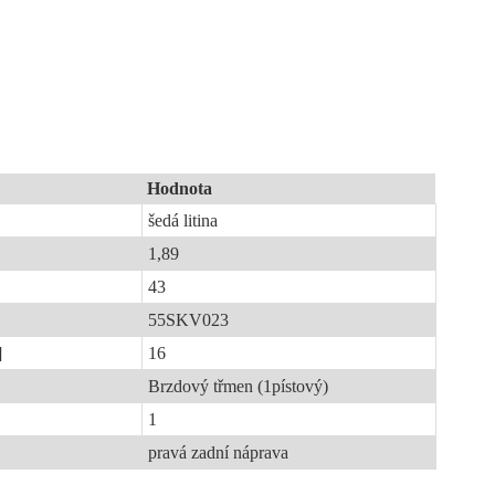
Hodnota
šedá litina
1,89
43
55SKV023
]
16
Brzdový třmen (1pístový)
1
pravá zadní náprava