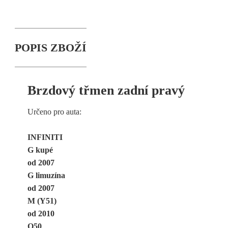
POPIS ZBOŽÍ
Brzdový třmen zadní pravý
Určeno pro auta:
INFINITI
G kupé
od 2007
G limuzína
od 2007
M (Y51)
od 2010
Q50