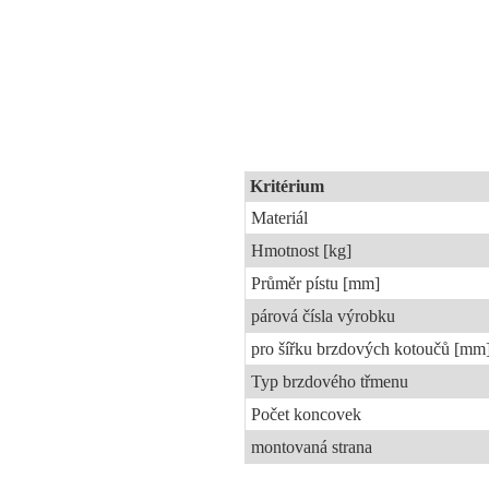
Kritérium
Materiál
Hmotnost [kg]
Průměr pístu [mm]
párová čísla výrobku
pro šířku brzdových kotoučů [mm
Typ brzdového třmenu
Počet koncovek
montovaná strana