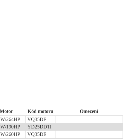
Motor
Kód motoru
Omezení
KW/264HP
VQ35DE
KW/190HP
YD25DDTi
KW/260HP
VQ35DE