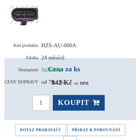
HZS-AU-000A
Kód produktu
24 měsíců
Záruka
Cena za ks
Skladem
Dostupnost
842 Kč 
od 79,- Kč
CENY DOPRAVY
vč. DPH
KOUPIT
DOTAZ PRODAVAČI
PŘIDAT K POROVNÁNÍ