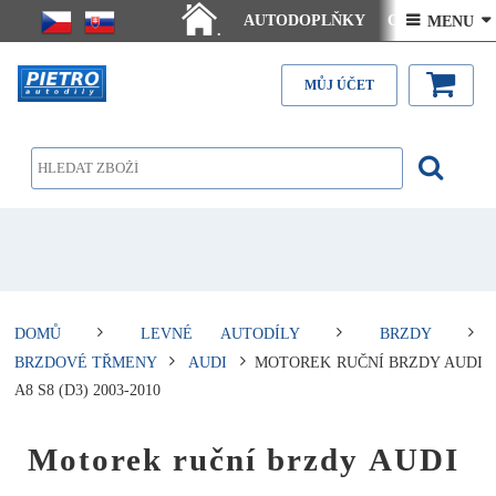
AUTODOPLŇKY
Ceny doručení
 MENU 
.
Články - návody
Kontakt
MŮJ ÚČET
DOMŮ
LEVNÉ AUTODÍLY
BRZDY
BRZDOVÉ TŘMENY
AUDI
MOTOREK RUČNÍ BRZDY AUDI
A8 S8 (D3) 2003-2010
Motorek ruční brzdy AUDI