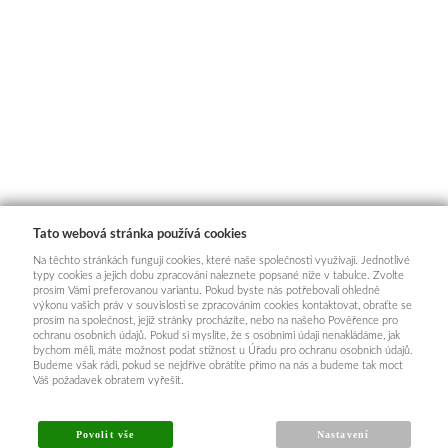
Tato webová stránka používá cookies
Na těchto stránkách fungují cookies, které naše společnosti využívají. Jednotlivé
typy cookies a jejich dobu zpracování naleznete popsané níže v tabulce. Zvolte
prosím Vámi preferovanou variantu. Pokud byste nás potřebovali ohledně
výkonu vašich práv v souvislosti se zpracováním cookies kontaktovat, obraťte se
prosím na společnost, jejíž stránky procházíte, nebo na našeho Pověřence pro
ochranu osobních údajů. Pokud si myslíte, že s osobními údaji nenakládáme, jak
bychom měli, máte možnost podat stížnost u Úřadu pro ochranu osobních údajů.
Budeme však rádi, pokud se nejdříve obrátíte přímo na nás a budeme tak moct
Váš požadavek obratem vyřešit.
Povolit vše
Nastavení