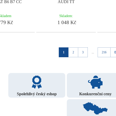
T B6 B7 CC
AUDI TT
Skladem
Skladem:
79 Kč
1 048 Kč
1
2
3
...
216
Spolehlivý český eshop
Konkurenční ceny