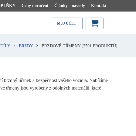
OPLŇKY
Ceny doručení
Články - návody
Kontakt
MŮJ ÚČET
DÍLY
BRZDY
BRZDOVÉ TŘMENY
(2591 PRODUKTŮ)
lní brzdný účinek a bezpečnost vašeho vozidla. Nabízíme
vé třmeny jsou vyrobeny z odolných materiálů, které