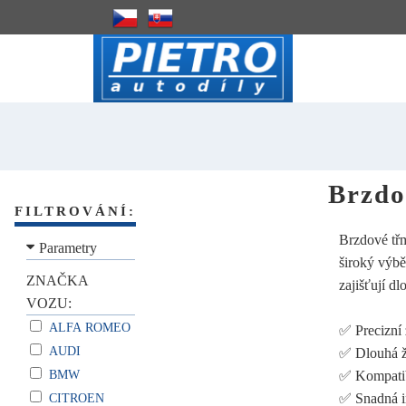
Brzdo
FILTROVÁNÍ:
Brzdové třm
Parametry
široký výbě
ZNAČKA
zajišťují d
VOZU:
ALFA ROMEO
✅ Precizní
AUDI
✅ Dlouhá ž
BMW
✅ Kompatib
✅ Snadná i
CITROEN