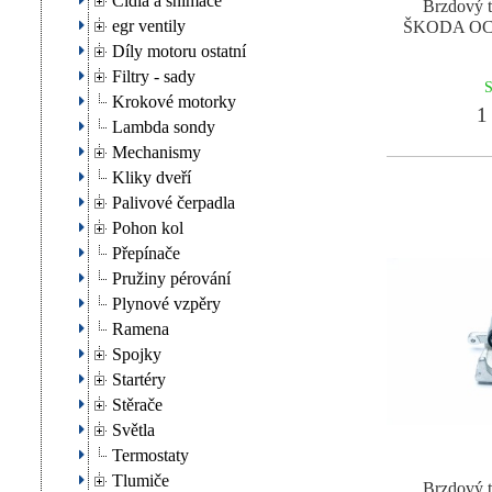
Čidla a snímače
Brzdový t
egr ventily
ŠKODA OC
Díly motoru ostatní
Filtry - sady
S
Krokové motorky
1 
Lambda sondy
Mechanismy
Kliky dveří
Palivové čerpadla
Pohon kol
Přepínače
Pružiny pérování
Plynové vzpěry
Ramena
Spojky
Startéry
Stěrače
Světla
Termostaty
Tlumiče
Brzdový t