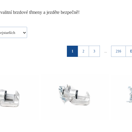
kvalitní brzdové třmeny a jezděte bezpečně!
1
2
3
...
216