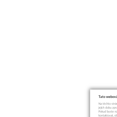
Tato webová
Na těchto strán
jejich dobu zp
Pokud byste ná
kontaktovat, o