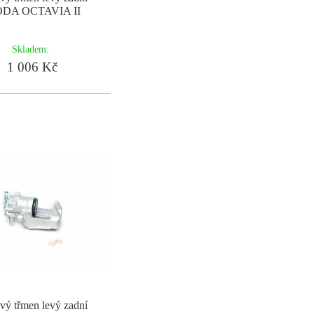
DA OCTAVIA II
Skladem:
1 006 Kč
vý třmen levý zadní