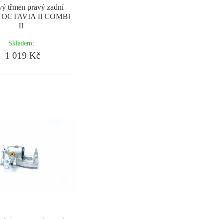
ý třmen pravý zadní
OCTAVIA II COMBI
II
Skladem:
1 019 Kč