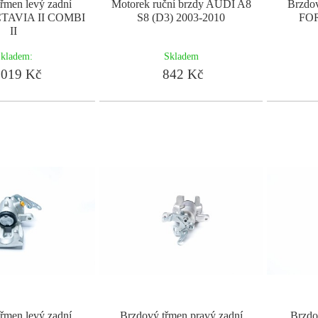
řmen levý zadní
Motorek ruční brzdy AUDI A8
Brzdov
TAVIA II COMBI
S8 (D3) 2003-2010
FO
II
kladem:
Skladem
019 Kč
842 Kč
řmen levý zadní
Brzdový třmen pravý zadní
Brzdo