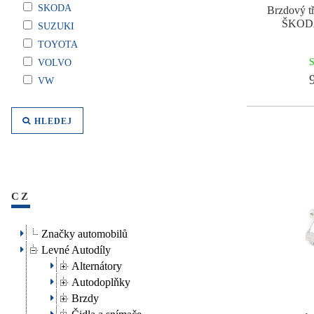
SKODA
Brzdový t
ŠKOD
SUZUKI
TOYOTA
S
VOLVO
9
VW
HLEDEJ
CZ
Značky automobilů
Levné Autodíly
Alternátory
Autodoplňky
Brzdy