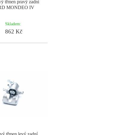
ý třmen pravý zadní
RD MONDEO IV
Skladem:
862 Kč
vý třmen levý zadní