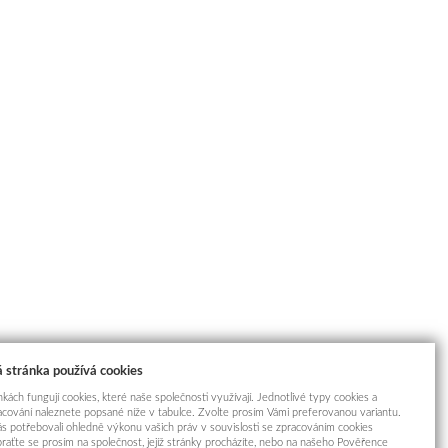
 stránka používá cookies
kách fungují cookies, které naše společnosti využívají. Jednotlivé typy cookies a
racování naleznete popsané níže v tabulce. Zvolte prosím Vámi preferovanou variantu.
s potřebovali ohledně výkonu vašich práv v souvislosti se zpracováním cookies
braťte se prosím na společnost, jejíž stránky procházíte, nebo na našeho Pověřence