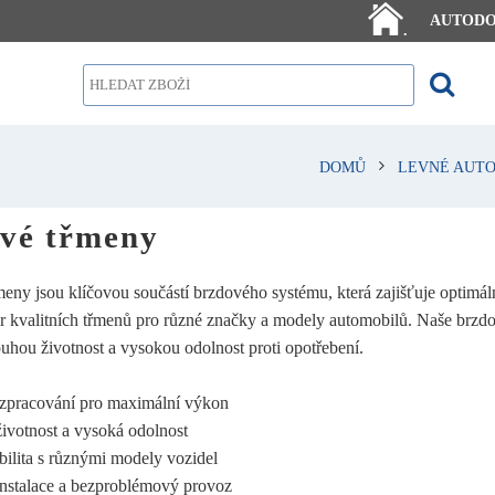
AUTOD
.
DOMŮ
LEVNÉ AUTO
vé třmeny
eny jsou klíčovou součástí brzdového systému, která zajišťuje optimá
r kvalitních třmenů pro různé značky a modely automobilů. Naše brzdo
louhou životnost a vysokou odolnost proti opotřebení.
 zpracování pro maximální výkon
ivotnost a vysoká odolnost
ilita s různými modely vozidel
nstalace a bezproblémový provoz