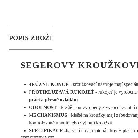
POPIS ZBOŽÍ
SEGEROVY KROUŽKOVÉ
4
RŮZNÉ KONCE
- kroužkovací nástroje mají speciál
P
ROTIKLUZAVÁ RUKOJEŤ
- rukojeť je vyrobena 
práci a přesné ovládání
.
O
DOLNOST
- kleště jsou vyrobeny z vysoce kvalitní n
M
ECHANISMUS
- kleště na kroužky mají zabudovan
kontrolované upnutí nebo vyjmutí kroužků.
SPECIFIKACE -
barva: černá; materiál: kov + plast; 