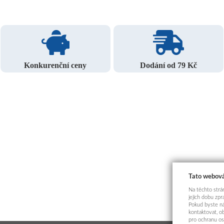
Konkurenční ceny
Dodání od 79 Kč
Tato webová
Na těchto strán
jejich dobu zp
Pokud byste ná
kontaktovat, o
pro ochranu os