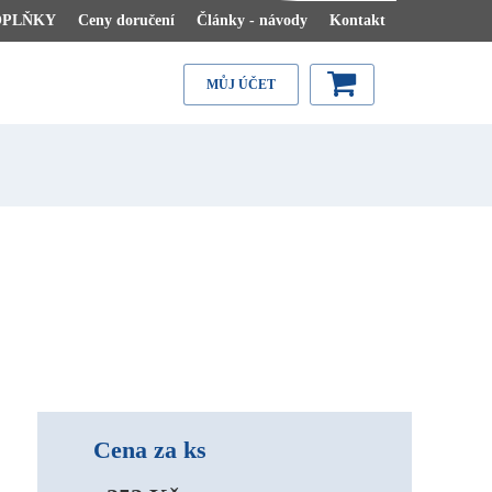
OPLŇKY
Ceny doručení
Články - návody
Kontakt
MŮJ ÚČET
Cena za ks