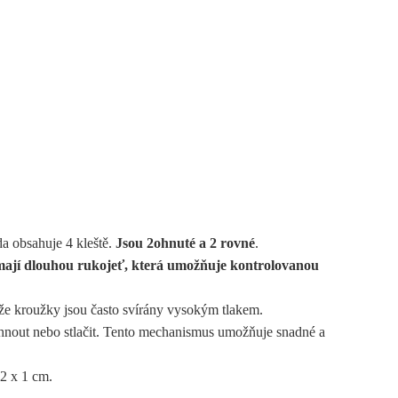
a obsahuje 4 kleště.
Jsou 2
ohnuté a 2 rovné
.
mají dlouhou rukojeť, která umožňuje kontrolovanou
otože kroužky jsou často svírány vysokým tlakem.
hnout nebo stlačit. Tento mechanismus umožňuje snadné a
,2 x 1 cm.