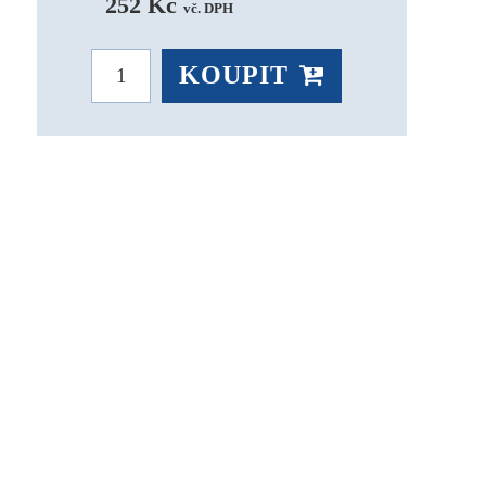
252 Kč 
vč. DPH
KOUPIT