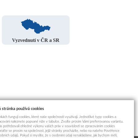
Vyzvednutí v ČR a SR
 stránka používá cookies
kách fungují cookies, které naše společnosti využívají. Jednotlivé typy cookies a
racování naleznete popsané níže v tabulce. Zvolte prosím Vámi preferovanou variantu.
s potřebovali ohledně výkonu vašich práv v souvislosti se zpracováním cookies
braťte se prosím na společnost, jejíž stránky procházíte, nebo na našeho Pověřence
obních údajů. Pokud si myslíte, že s osobními údaji nenakládáme, jak bychom měli,