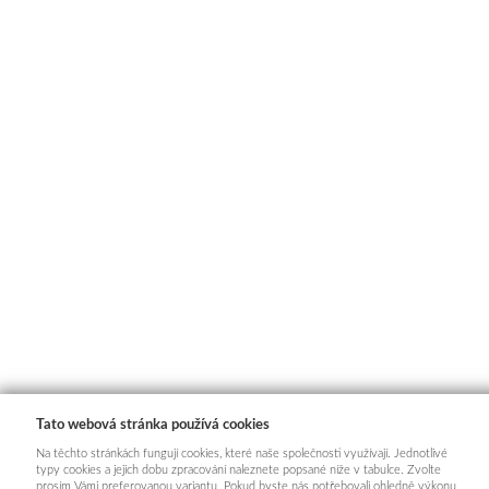
Tato webová stránka používá cookies
Na těchto stránkách fungují cookies, které naše společnosti využívají. Jednotlivé
typy cookies a jejich dobu zpracování naleznete popsané níže v tabulce. Zvolte
prosím Vámi preferovanou variantu. Pokud byste nás potřebovali ohledně výkonu