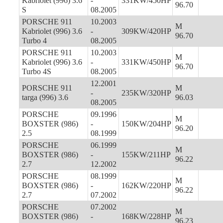
Kabriolet (996) 3.6
-
331KW/450HP
96.70
S
08.2005
PORSCHE 911
10.2003
M
Kabriolet (996) 3.6
-
309KW/420HP
96.70
Turbo 4
08.2005
PORSCHE 911
10.2003
M
Kabriolet (996) 3.6
-
331KW/450HP
96.70
Turbo 4S
08.2005
12.2001
PORSCHE 911
M
-
235KW/320HP
targa (996) 3.6
96.03
08.2005
PORSCHE
09.1996
M
BOXSTER (986)
-
150KW/204HP
96.20
2.5
08.1999
PORSCHE
06.1999
M
BOXSTER (986)
-
155KW/211HP
96.22
2.7
12.2002
PORSCHE
08.1999
M
BOXSTER (986)
-
162KW/220HP
96.22
2.7
07.2002
PORSCHE
07.2002
M
BOXSTER (986)
-
168KW/228HP
96.23