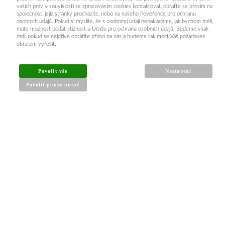
vašich práv v souvislosti se zpracováním cookies kontaktovat, obraťte se prosím na
společnost, jejíž stránky procházíte, nebo na našeho Pověřence pro ochranu
INFORMACE PRO KUPUJÍCÍ
osobních údajů. Pokud si myslíte, že s osobními údaji nenakládáme, jak bychom měli,
máte možnost podat stížnost u Úřadu pro ochranu osobních údajů. Budeme však
rádi, pokud se nejdříve obrátíte přímo na nás a budeme tak moct Váš požadavek
obratem vyřešit.
Obchodní podmínky
Reklamační řád
Povolit vše
Nastavení
Články a návody
Povolit pouze nutné
Nejčastější dotazy
Kontakt