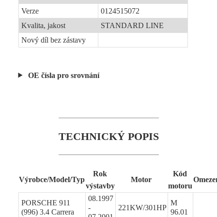
Verze
0124515072
Kvalita, jakost
STANDARD LINE
Nový díl bez zástavy
OE čísla pro srovnání
TECHNICKÝ POPIS
Rok
Kód
Výrobce/Model/Typ
Motor
Omeze
výstavby
motoru
08.1997
PORSCHE 911
M
-
221KW/301HP
(996) 3.4 Carrera
96.01
07.2001