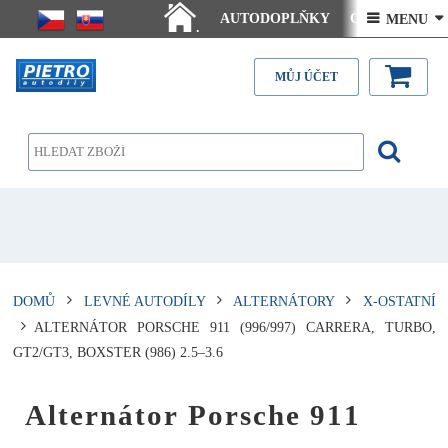
AUTODOPLŇKY
Ceny doručení
 MENU 
.
Články - návody
Kontakt
MŮJ ÚČET
DOMŮ
LEVNÉ AUTODÍLY
ALTERNÁTORY
X-OSTATNÍ
ALTERNÁTOR PORSCHE 911 (996/997) CARRERA, TURBO,
GT2/GT3, BOXSTER (986) 2.5–3.6
Alternátor Porsche 911