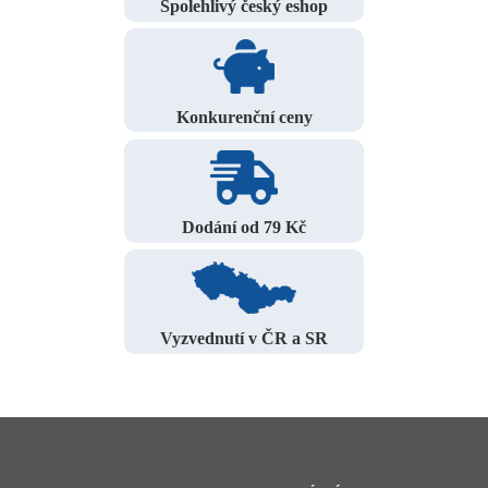
Spolehlivý český eshop
Konkurenční ceny
Dodání od 79 Kč
Vyzvednutí v ČR a SR