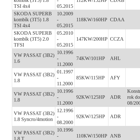
kombík (3T5) 1.8
-
112KW/152HP
CDAB
TSI 4x4
05.2015
SKODA SUPERB
10.2009
kombík (3T5) 1.8
-
118KW/160HP
CDAA
TSI 4x4
05.2015
SKODA SUPERB
05.2010
kombík (3T5) 2.0
-
147KW/200HP
CCZA
TFSI
05.2015
10.1996
VW PASSAT (3B2)
-
74KW/101HP
AHL
1.6
11.2000
01.1997
VW PASSAT (3B2)
-
85KW/115HP
AFY
1.8
11.2000
10.1996
Konst
VW PASSAT (3B2)
-
92KW/125HP
ADR
rok do
1.8
11.2000
08/20
12.1996
VW PASSAT (3B2)
-
92KW/125HP
ADR
1.8 Syncro/4motion
08.2000
10.1996
VW PASSAT (3B2)
-
110KW/150HP
ANB
1.8 T