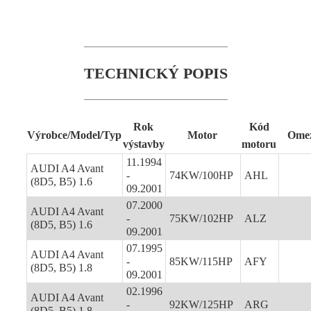
TECHNICKÝ POPIS
Rok
Kód
Výrobce/Model/Typ
Motor
Omez
výstavby
motoru
11.1994
AUDI A4 Avant
-
74KW/100HP
AHL
(8D5, B5) 1.6
09.2001
07.2000
AUDI A4 Avant
-
75KW/102HP
ALZ
(8D5, B5) 1.6
09.2001
07.1995
AUDI A4 Avant
-
85KW/115HP
AFY
(8D5, B5) 1.8
09.2001
02.1996
AUDI A4 Avant
-
92KW/125HP
ARG
(8D5, B5) 1.8