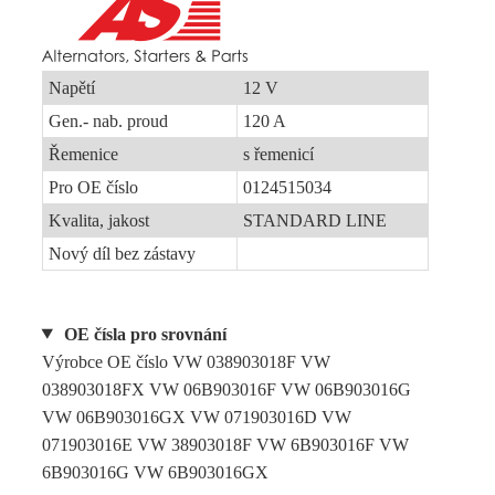
Napětí
12 V
Gen.- nab. proud
120 A
Řemenice
s řemenicí
Pro OE číslo
0124515034
Kvalita, jakost
STANDARD LINE
Nový díl bez zástavy
OE čísla pro srovnání
Výrobce OE číslo VW 038903018F VW
038903018FX VW 06B903016F VW 06B903016G
VW 06B903016GX VW 071903016D VW
071903016E VW 38903018F VW 6B903016F VW
6B903016G VW 6B903016GX