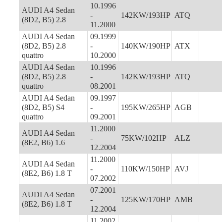
10.1996
AUDI A4 Sedan
-
142KW/193HP
ATQ
(8D2, B5) 2.8
11.2000
AUDI A4 Sedan
09.1999
(8D2, B5) 2.8
-
140KW/190HP
ATX
quattro
10.2000
AUDI A4 Sedan
10.1996
(8D2, B5) 2.8
-
142KW/193HP
ATQ
quattro
08.2001
AUDI A4 Sedan
09.1997
(8D2, B5) S4
-
195KW/265HP
AGB
quattro
09.2001
11.2000
AUDI A4 Sedan
-
75KW/102HP
ALZ
(8E2, B6) 1.6
12.2004
11.2000
AUDI A4 Sedan
-
110KW/150HP
AVJ
(8E2, B6) 1.8 T
07.2002
07.2001
AUDI A4 Sedan
-
125KW/170HP
AMB
(8E2, B6) 1.8 T
12.2004
11.2002