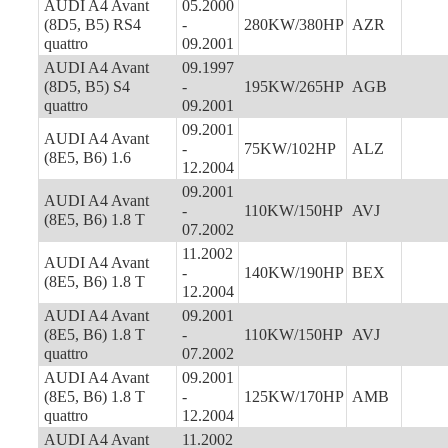
AUDI A4 Avant
05.2000
(8D5, B5) RS4
-
280KW/380HP
AZR
quattro
09.2001
AUDI A4 Avant
09.1997
(8D5, B5) S4
-
195KW/265HP
AGB
quattro
09.2001
09.2001
AUDI A4 Avant
-
75KW/102HP
ALZ
(8E5, B6) 1.6
12.2004
09.2001
AUDI A4 Avant
-
110KW/150HP
AVJ
(8E5, B6) 1.8 T
07.2002
11.2002
AUDI A4 Avant
-
140KW/190HP
BEX
(8E5, B6) 1.8 T
12.2004
AUDI A4 Avant
09.2001
(8E5, B6) 1.8 T
-
110KW/150HP
AVJ
quattro
07.2002
AUDI A4 Avant
09.2001
(8E5, B6) 1.8 T
-
125KW/170HP
AMB
quattro
12.2004
AUDI A4 Avant
11.2002