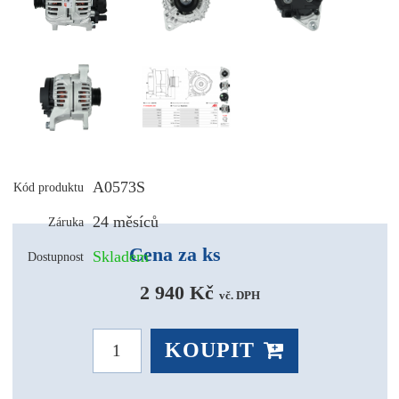
A0573S
Kód produktu
24 měsíců
Záruka
Cena za ks
Skladem
Dostupnost
2 940 Kč 
vč. DPH
KOUPIT