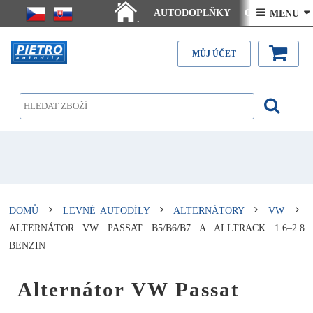
AUTODOPLŇKY
Ceny doručení
 MENU 
.
Články - návody
Kontakt
MŮJ ÚČET
DOMŮ
LEVNÉ AUTODÍLY
ALTERNÁTORY
VW
ALTERNÁTOR VW PASSAT B5/B6/B7 A ALLTRACK 1.6–2.8
BENZIN
Alternátor VW Passat