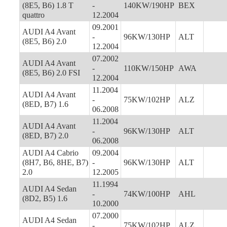
(8E5, B6) 1.8 T
-
140KW/190HP
BEX
quattro
12.2004
09.2001
AUDI A4 Avant
-
96KW/130HP
ALT
(8E5, B6) 2.0
12.2004
07.2002
AUDI A4 Avant
-
110KW/150HP
AWA
(8E5, B6) 2.0 FSI
12.2004
11.2004
AUDI A4 Avant
-
75KW/102HP
ALZ
(8ED, B7) 1.6
06.2008
11.2004
AUDI A4 Avant
-
96KW/130HP
ALT
(8ED, B7) 2.0
06.2008
AUDI A4 Cabrio
09.2004
(8H7, B6, 8HE, B7)
-
96KW/130HP
ALT
2.0
12.2005
11.1994
AUDI A4 Sedan
-
74KW/100HP
AHL
(8D2, B5) 1.6
10.2000
07.2000
AUDI A4 Sedan
-
75KW/102HP
ALZ