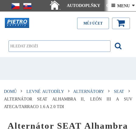
AUTODOPLŇKY
Ceny doručení
 MENU 
.
Články - návody
Kontakt
MŮJ ÚČET
DOMŮ
LEVNÉ AUTODÍLY
ALTERNÁTORY
SEAT
ALTERNÁTOR SEAT ALHAMBRA II, LEÓN III A SUV
ATECA/TARRACO 1.6 A 2.0 TDI
Alternátor SEAT Alhambra