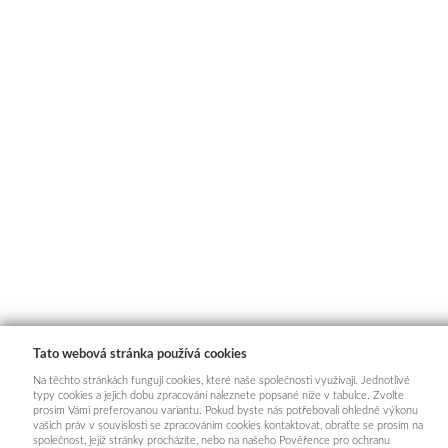
Tato webová stránka používá cookies
Na těchto stránkách fungují cookies, které naše společnosti využívají. Jednotlivé
typy cookies a jejich dobu zpracování naleznete popsané níže v tabulce. Zvolte
prosím Vámi preferovanou variantu. Pokud byste nás potřebovali ohledně výkonu
vašich práv v souvislosti se zpracováním cookies kontaktovat, obraťte se prosím na
INFORMACE PRO KUPUJÍCÍ
společnost, jejíž stránky procházíte, nebo na našeho Pověřence pro ochranu