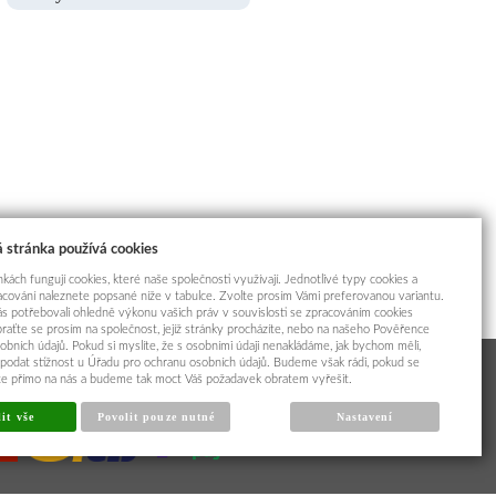
 stránka používá cookies
kách fungují cookies, které naše společnosti využívají. Jednotlivé typy cookies a
racování naleznete popsané níže v tabulce. Zvolte prosím Vámi preferovanou variantu.
s potřebovali ohledně výkonu vašich práv v souvislosti se zpracováním cookies
braťte se prosím na společnost, jejíž stránky procházíte, nebo na našeho Pověřence
obních údajů. Pokud si myslíte, že s osobními údaji nenakládáme, jak bychom měli,
odat stížnost u Úřadu pro ochranu osobních údajů. Budeme však rádi, pokud se
íte přímo na nás a budeme tak moct Váš požadavek obratem vyřešit.
it vše
Povolit pouze nutné
Nastavení