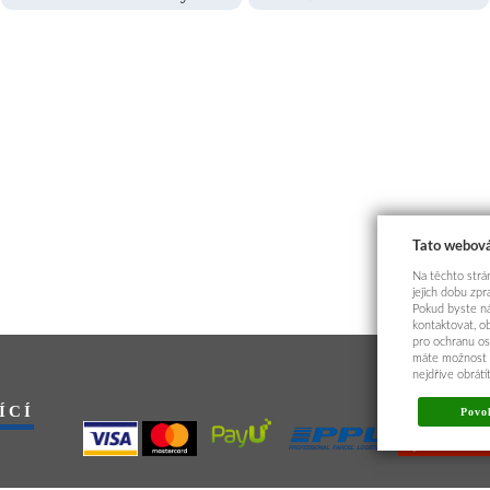
Tato webová
Na těchto strán
jejich dobu zp
Pokud byste ná
kontaktovat, o
pro ochranu os
máte možnost p
nejdříve obrát
ÍCÍ
Povol