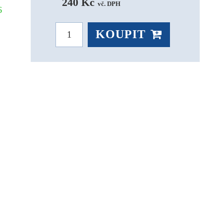
240 Kč 
vč. DPH
26
KOUPIT