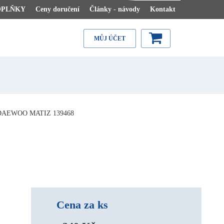
OPLŇKY
Ceny doručení
Články - návody
Kontakt
MŮJ ÚČET
AEWOO MATIZ 139468
Cena za ks