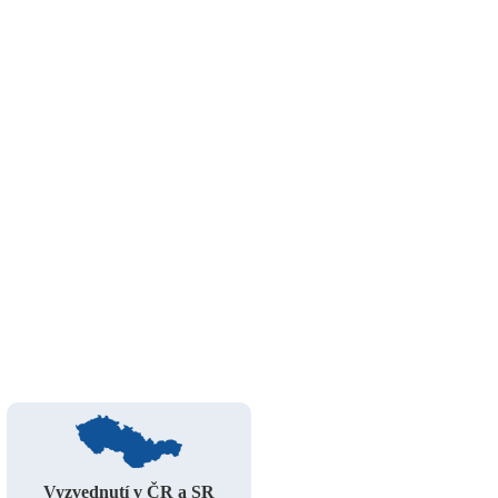
Vyzvednutí v ČR a SR