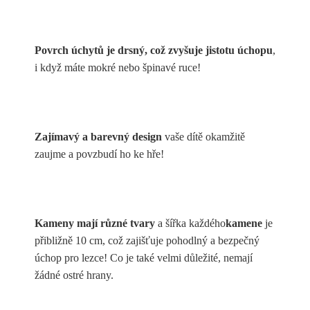
Povrch úchytů je drsný, což zvyšuje jistotu úchopu
,
i když máte mokré nebo špinavé ruce!
Zajímavý a barevný design
vaše dítě okamžitě
zaujme a povzbudí ho ke hře!
Kameny mají různé tvary
a šířka každého
kamene
je
přibližně 10 cm, což zajišťuje pohodlný a bezpečný
úchop pro lezce! Co je také velmi důležité, nemají
žádné ostré hrany.