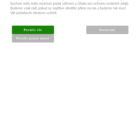
bychom měli, máte možnost podat stížnost u Úřadu pro ochranu osobních údajů.
Budeme však rádi, pokud se nejdříve obrátíte přímo na nás a budeme tak moct
Váš požadavek obratem vyřešit.
Povolit vše
Nastavení
Povolit pouze nutné
INFORMACE PRO KUPUJÍCÍ
Obchodní podmínky
Reklamační řád
Články a návody
Nejčastější dotazy
Kontakt