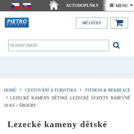
AUTODOPLŇKY
Ceny doručení
 MENU 
.
Články - návody
Kontakt
MŮJ ÚČET
DOMŮ
CESTOVÁNÍ A TURISTIKA
FITNESS & REKREACE
LEZECKÉ KAMENY DĚTSKÉ LEZECKÉ ÚCHYTY BAREVNÉ
10 KS + ŠROUBY
Lezecké kameny dětské