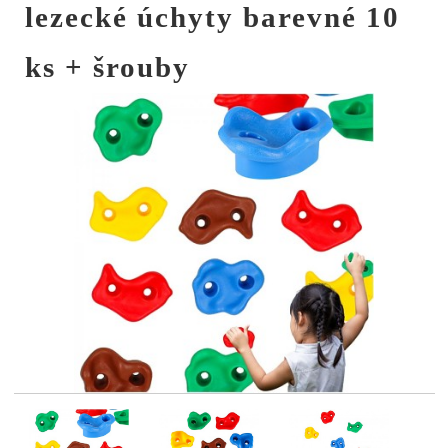
lezecké úchyty barevné 10
ks + šrouby