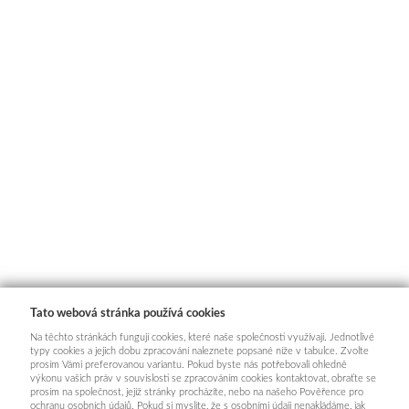
Tato webová stránka používá cookies
Na těchto stránkách fungují cookies, které naše společnosti využívají. Jednotlivé
typy cookies a jejich dobu zpracování naleznete popsané níže v tabulce. Zvolte
prosím Vámi preferovanou variantu. Pokud byste nás potřebovali ohledně
výkonu vašich práv v souvislosti se zpracováním cookies kontaktovat, obraťte se
prosím na společnost, jejíž stránky procházíte, nebo na našeho Pověřence pro
ochranu osobních údajů. Pokud si myslíte, že s osobními údaji nenakládáme, jak