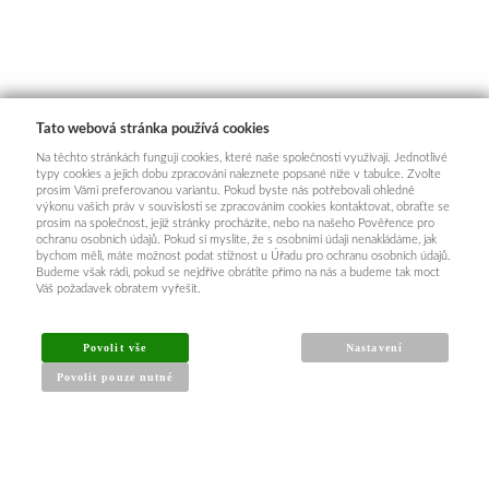
Tato webová stránka používá cookies
Na těchto stránkách fungují cookies, které naše společnosti využívají. Jednotlivé
typy cookies a jejich dobu zpracování naleznete popsané níže v tabulce. Zvolte
prosím Vámi preferovanou variantu. Pokud byste nás potřebovali ohledně
výkonu vašich práv v souvislosti se zpracováním cookies kontaktovat, obraťte se
prosím na společnost, jejíž stránky procházíte, nebo na našeho Pověřence pro
ochranu osobních údajů. Pokud si myslíte, že s osobními údaji nenakládáme, jak
bychom měli, máte možnost podat stížnost u Úřadu pro ochranu osobních údajů.
Budeme však rádi, pokud se nejdříve obrátíte přímo na nás a budeme tak moct
Váš požadavek obratem vyřešit.
Povolit vše
Nastavení
Povolit pouze nutné
INFORMACE PRO KUPUJÍCÍ
Obchodní podmínky