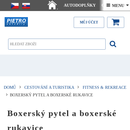
AUTODOPLŇKY
Ceny doručení
 MENU 
.
Články - návody
Kontakt
MŮJ ÚČET
DOMŮ
CESTOVÁNÍ A TURISTIKA
FITNESS & REKREACE
BOXERSKÝ PYTEL A BOXERSKÉ RUKAVICE
Boxerský pytel a boxerské
rukavice